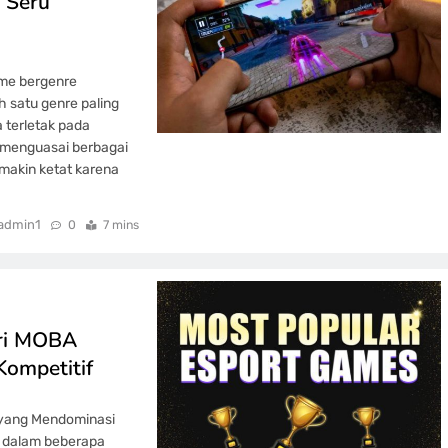
 Seru
me bergenre
h satu genre paling
 terletak pada
n menguasai berbagai
emakin ketat karena
admin1
0
7 mins
ari MOBA
ompetitif
 yang Mendominasi
t dalam beberapa