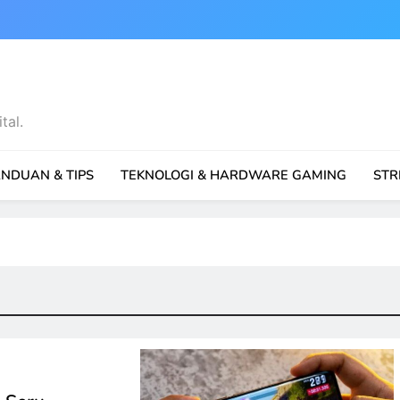
tal.
NDUAN & TIPS
TEKNOLOGI & HARDWARE GAMING
STR