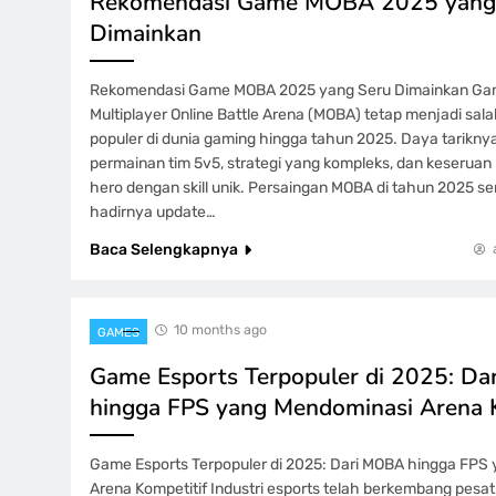
Rekomendasi Game MOBA 2025 yang
Dimainkan
Rekomendasi Game MOBA 2025 yang Seru Dimainkan Ga
Multiplayer Online Battle Arena (MOBA) tetap menjadi sala
populer di dunia gaming hingga tahun 2025. Daya tariknya
permainan tim 5v5, strategi yang kompleks, dan keserua
hero dengan skill unik. Persaingan MOBA di tahun 2025 s
hadirnya update…
Baca Selengkapnya
10 months ago
GAMES
Game Esports Terpopuler di 2025: D
hingga FPS yang Mendominasi Arena K
Game Esports Terpopuler di 2025: Dari MOBA hingga FPS
Arena Kompetitif Industri esports telah berkembang pesa