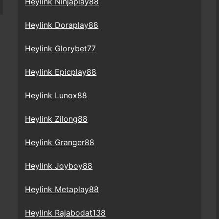
Heylink Ninjaplay88
Heylink Doraplay88
Heylink Glorybet77
Heylink Epicplay88
Heylink Lunox88
Heylink Zilong88
Heylink Granger88
Heylink Joyboy88
Heylink Metaplay88
Heylink Rajabodat138