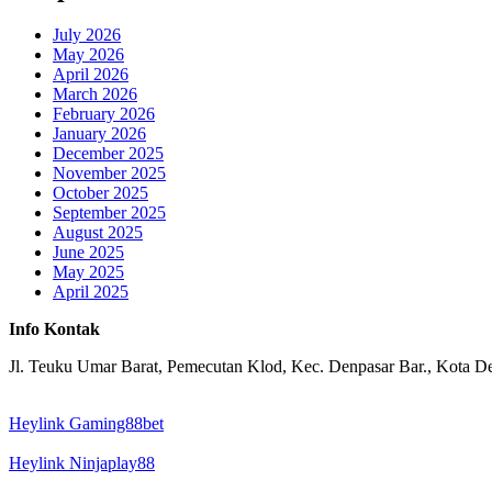
July 2026
May 2026
April 2026
March 2026
February 2026
January 2026
December 2025
November 2025
October 2025
September 2025
August 2025
June 2025
May 2025
April 2025
Info Kontak
Jl. Teuku Umar Barat, Pemecutan Klod, Kec. Denpasar Bar., Kota De
Heylink Gaming88bet
Heylink Ninjaplay88