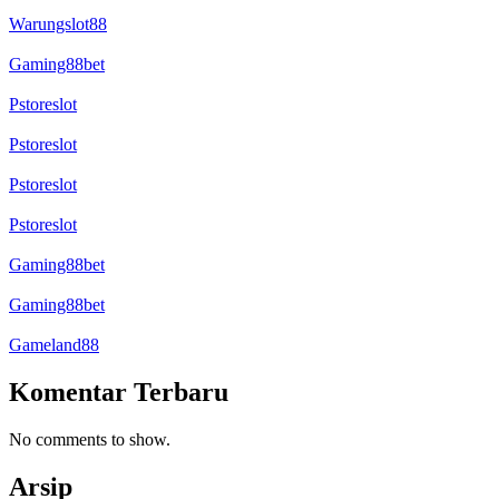
Warungslot88
Gaming88bet
Pstoreslot
Pstoreslot
Pstoreslot
Pstoreslot
Gaming88bet
Gaming88bet
Gameland88
Komentar Terbaru
No comments to show.
Arsip