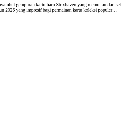
nyambut gempuran kartu baru Strixhaven yang memukau dari set
ahun 2026 yang impresif bagi permainan kartu koleksi populer…