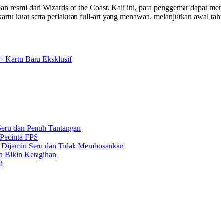
resmi dari Wizards of the Coast. Kali ini, para penggemar dapat me
-kartu kuat serta perlakuan full-art yang menawan, melanjutkan awal t
eru dan Penuh Tantangan
 Pecinta FPS
, Dijamin Seru dan Tidak Membosankan
n Bikin Ketagihan
i