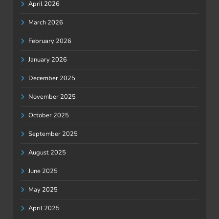
April 2026
March 2026
February 2026
January 2026
December 2025
November 2025
October 2025
September 2025
August 2025
June 2025
May 2025
April 2025