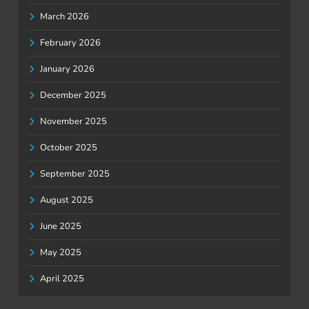
March 2026
February 2026
January 2026
December 2025
November 2025
October 2025
September 2025
August 2025
June 2025
May 2025
April 2025