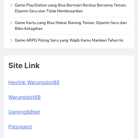
Game PlayStation yang Bisa Bermain Berdua Bersama Teman,
Dijamin Seru dan Tidak Membosankan
Game Kartu yang Bisa Mabar Bareng Teman, Dijamin Seru dan
Bikin Ketagihan
Game ARPG Paling Seru yang Wajib Kamu Mainkan Tahun Ini
Site Link
Heylink Warungslot88
Warungslot88
Gaming88bet
Pstoreslot