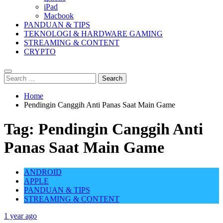
iPad
Macbook
PANDUAN & TIPS
TEKNOLOGI & HARDWARE GAMING
STREAMING & CONTENT
CRYPTO
Search
for:
Home
Pendingin Canggih Anti Panas Saat Main Game
Tag:
Pendingin Canggih Anti
Panas Saat Main Game
ANDROID
APPLE
PANDUAN & TIPS
STREAMING & CONTENT
1 year ago