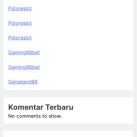
Pstoreslot
Pstoreslot
Pstoreslot
Gaming88bet
Gaming88bet
Gameland88
Komentar Terbaru
No comments to show.