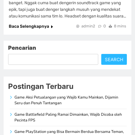
banget. Nggak cuma buat dengerin soundtrack game yang
epik, tapi juga buat denger langkah musuh yang mendekat
atau komunikasi sama tim lo. Headset dengan kualitas suara…
Baca Selengkapnya
admin2
0
8 mins
Pencarian
SEARCH
Postingan Terbaru
Game Aksi Petualangan yang Wajib Kamu Mainkan, Dijamin
Seru dan Penuh Tantangan
Game Battlefield Paling Ramai Dimainkan, Wajib Dicoba oleh
Pecinta FPS
Game PlayStation yang Bisa Bermain Berdua Bersama Teman,