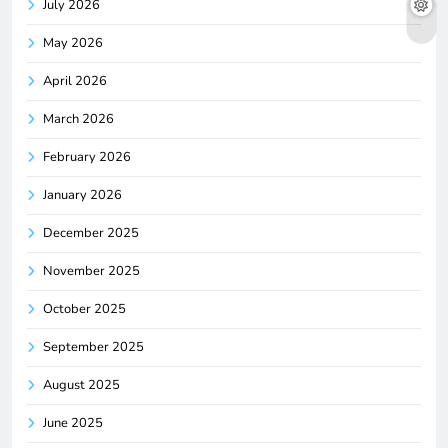
July 2026
May 2026
April 2026
March 2026
February 2026
January 2026
December 2025
November 2025
October 2025
September 2025
August 2025
June 2025