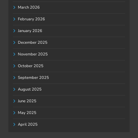
March 2026
February 2026
January 2026
December 2025
November 2025
October 2025
September 2025
August 2025
June 2025
May 2025
April 2025