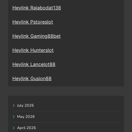
Heylink Rajabodat138
Heylink Pstoreslot
Heylink Gaming88bet
Heylink Hunterslot
Heylink Lancelot88
Heylink Gusion88
July 2026
May 2026
April 2026