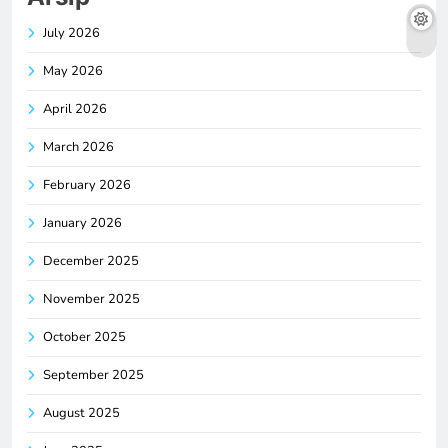
July 2026
May 2026
April 2026
March 2026
February 2026
January 2026
December 2025
November 2025
October 2025
September 2025
August 2025