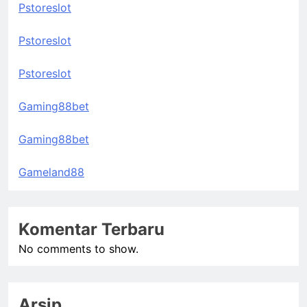
Pstoreslot
Pstoreslot
Pstoreslot
Gaming88bet
Gaming88bet
Gameland88
Komentar Terbaru
No comments to show.
Arsip