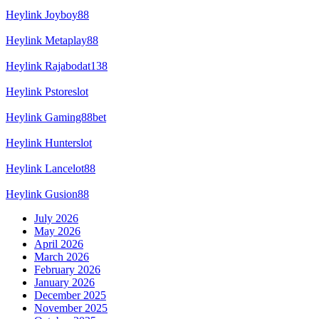
Heylink Joyboy88
Heylink Metaplay88
Heylink Rajabodat138
Heylink Pstoreslot
Heylink Gaming88bet
Heylink Hunterslot
Heylink Lancelot88
Heylink Gusion88
July 2026
May 2026
April 2026
March 2026
February 2026
January 2026
December 2025
November 2025