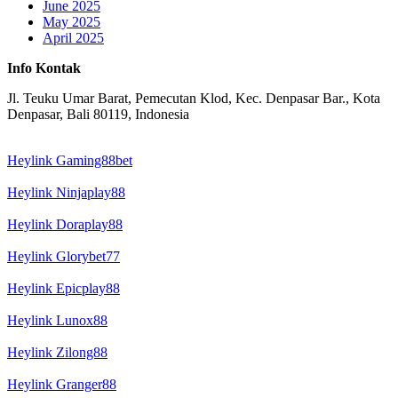
June 2025
May 2025
April 2025
Info Kontak
Jl. Teuku Umar Barat, Pemecutan Klod, Kec. Denpasar Bar., Kota
Denpasar, Bali 80119, Indonesia
Heylink Gaming88bet
Heylink Ninjaplay88
Heylink Doraplay88
Heylink Glorybet77
Heylink Epicplay88
Heylink Lunox88
Heylink Zilong88
Heylink Granger88