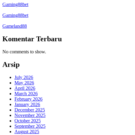
Gaming88bet
Gaming88bet
Gameland88
Komentar Terbaru
No comments to show.
Arsip
July 2026
May 2026
April 2026
March 2026
February 2026
January 2026
December 2025
November 2025
October 2025
September 2025
August 2025