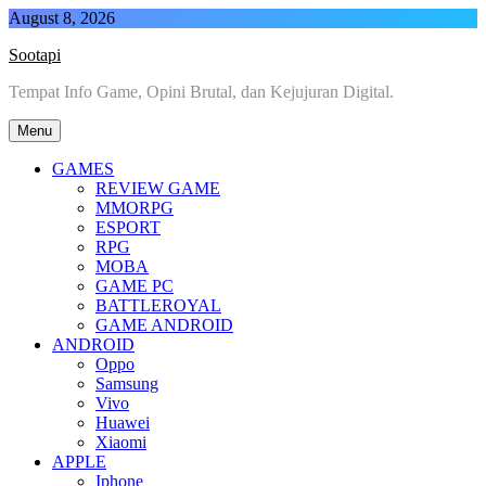
Skip
August 8, 2026
to
Sootapi
content
Tempat Info Game, Opini Brutal, dan Kejujuran Digital.
Menu
GAMES
REVIEW GAME
MMORPG
ESPORT
RPG
MOBA
GAME PC
BATTLEROYAL
GAME ANDROID
ANDROID
Oppo
Samsung
Vivo
Huawei
Xiaomi
APPLE
Iphone