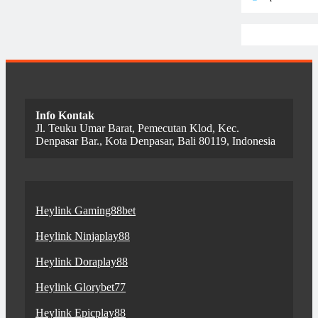
Info Kontak
Jl. Teuku Umar Barat, Pemecutan Klod, Kec.
Denpasar Bar., Kota Denpasar, Bali 80119, Indonesia
Heylink Gaming88bet
Heylink Ninjaplay88
Heylink Doraplay88
Heylink Glorybet77
Heylink Epicplay88