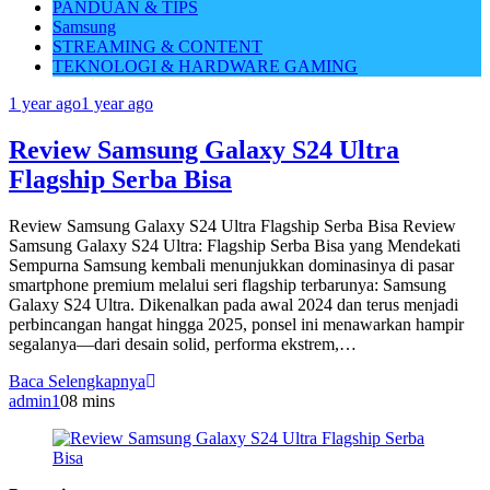
PANDUAN & TIPS
Samsung
STREAMING & CONTENT
TEKNOLOGI & HARDWARE GAMING
1 year ago
1 year ago
Review Samsung Galaxy S24 Ultra
Flagship Serba Bisa
Review Samsung Galaxy S24 Ultra Flagship Serba Bisa Review
Samsung Galaxy S24 Ultra: Flagship Serba Bisa yang Mendekati
Sempurna Samsung kembali menunjukkan dominasinya di pasar
smartphone premium melalui seri flagship terbarunya: Samsung
Galaxy S24 Ultra. Dikenalkan pada awal 2024 dan terus menjadi
perbincangan hangat hingga 2025, ponsel ini menawarkan hampir
segalanya—dari desain solid, performa ekstrem,…
Baca Selengkapnya
admin1
0
8 mins