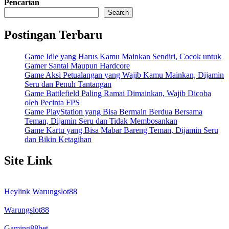
Pencarian
Search
Postingan Terbaru
Game Idle yang Harus Kamu Mainkan Sendiri, Cocok untuk
Gamer Santai Maupun Hardcore
Game Aksi Petualangan yang Wajib Kamu Mainkan, Dijamin
Seru dan Penuh Tantangan
Game Battlefield Paling Ramai Dimainkan, Wajib Dicoba
oleh Pecinta FPS
Game PlayStation yang Bisa Bermain Berdua Bersama
Teman, Dijamin Seru dan Tidak Membosankan
Game Kartu yang Bisa Mabar Bareng Teman, Dijamin Seru
dan Bikin Ketagihan
Site Link
Heylink Warungslot88
Warungslot88
Gaming88bet