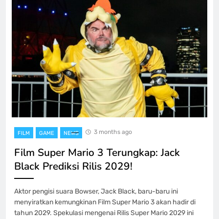
3 months ago
FILM
GAME
NEWS
Film Super Mario 3 Terungkap: Jack
Black Prediksi Rilis 2029!
Aktor pengisi suara Bowser, Jack Black, baru-baru ini
menyiratkan kemungkinan Film Super Mario 3 akan hadir di
tahun 2029. Spekulasi mengenai Rilis Super Mario 2029 ini