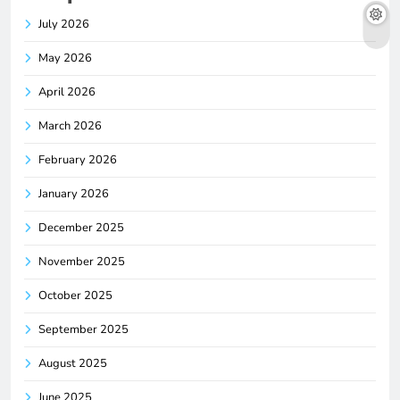
July 2026
May 2026
April 2026
March 2026
February 2026
January 2026
December 2025
November 2025
October 2025
September 2025
August 2025
June 2025