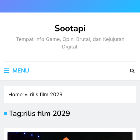
Skip
to
content
Sootapi
Tempat Info Game, Opini Brutal, dan Kejujuran
Digital.
MENU
Home
rilis film 2029
Tag:
rilis film 2029