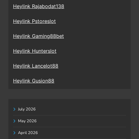
Heylink Rajabodat138
Heylink Pstoreslot
Heylink Gaming88bet
Heylink Hunterslot
Heylink Lancelot88
Heylink Gusion88
July 2026
May 2026
April 2026