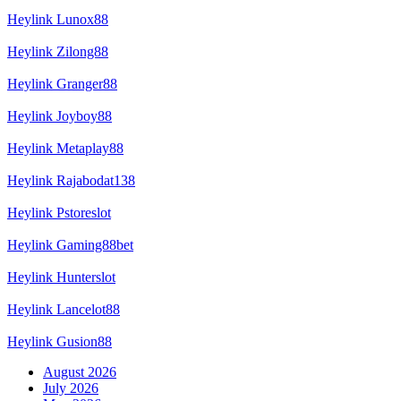
Heylink Lunox88
Heylink Zilong88
Heylink Granger88
Heylink Joyboy88
Heylink Metaplay88
Heylink Rajabodat138
Heylink Pstoreslot
Heylink Gaming88bet
Heylink Hunterslot
Heylink Lancelot88
Heylink Gusion88
August 2026
July 2026