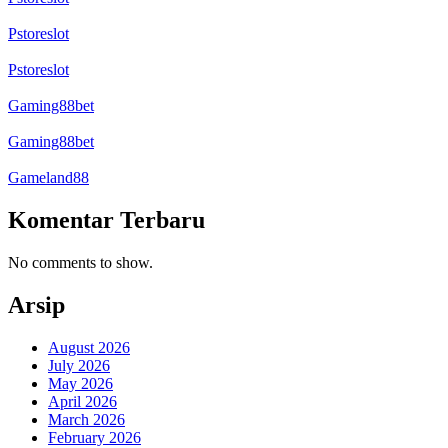
Pstoreslot
Pstoreslot
Gaming88bet
Gaming88bet
Gameland88
Komentar Terbaru
No comments to show.
Arsip
August 2026
July 2026
May 2026
April 2026
March 2026
February 2026