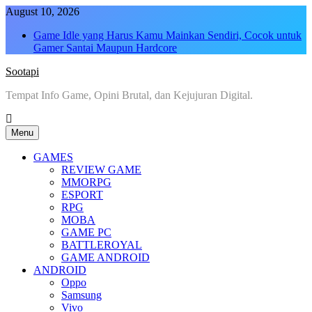
Skip
August 10, 2026
to
Game Idle yang Harus Kamu Mainkan Sendiri, Cocok untuk
content
Gamer Santai Maupun Hardcore
Sootapi
Tempat Info Game, Opini Brutal, dan Kejujuran Digital.
Menu
GAMES
REVIEW GAME
MMORPG
ESPORT
RPG
MOBA
GAME PC
BATTLEROYAL
GAME ANDROID
ANDROID
Oppo
Samsung
Vivo