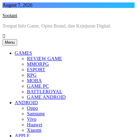
Skip
August 7, 2026
to
Sootapi
content
Tempat Info Game, Opini Brutal, dan Kejujuran Digital.
Menu
GAMES
REVIEW GAME
MMORPG
ESPORT
RPG
MOBA
GAME PC
BATTLEROYAL
GAME ANDROID
ANDROID
Oppo
Samsung
Vivo
Huawei
Xiaomi
APPLE