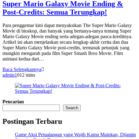
Super Mario Galaxy Movie Ending &
Post-Credits: Semua Terungkap!
Para penggemar kini dapat menyaksikan The Super Mario Galaxy
Movie di bioskop, dan banyak yang bertanya-tanya tentang Super
Mario Galaxy Movie ending serta adegan-adegan pasca-kreditnya.
Artikel ini akan menjelaskan secara lengkap akhir cerita dan dua
Super Mario Galaxy Movie post-credits, termasuk petunjuk yang
mungkin mengarah pada film Super Smash Bros Movie. Film
animasi kedua dari…
Baca Selengkapnya
admin1
0
12 mins
Pencarian
Search
Postingan Terbaru
Game Aksi Petualangan yang Wajib Kamu Mainkan, Dijamin