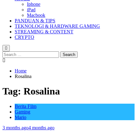
Iphone
iPad
Macbook
PANDUAN & TIPS
TEKNOLOGI & HARDWARE GAMING
STREAMING & CONTENT
CRYPTO
Search
for:
Home
Rosalina
Tag:
Rosalina
Berita Film
Gaming
Mario
3 months ago
4 months ago