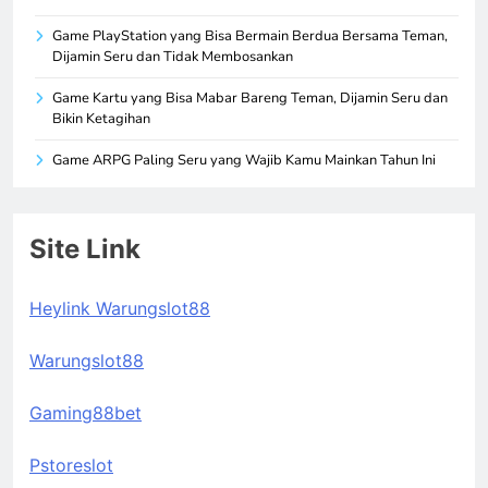
Game PlayStation yang Bisa Bermain Berdua Bersama Teman,
Dijamin Seru dan Tidak Membosankan
Game Kartu yang Bisa Mabar Bareng Teman, Dijamin Seru dan
Bikin Ketagihan
Game ARPG Paling Seru yang Wajib Kamu Mainkan Tahun Ini
Site Link
Heylink Warungslot88
Warungslot88
Gaming88bet
Pstoreslot