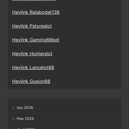
Heylink Rajabodat138
Heylink Pstoreslot
Heylink Gaming88bet
Heylink Hunterslot
Heylink Lancelot88
Heylink Gusion88
July 2026
May 2026