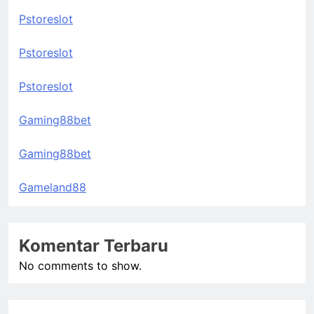
Pstoreslot
Pstoreslot
Pstoreslot
Gaming88bet
Gaming88bet
Gameland88
Komentar Terbaru
No comments to show.