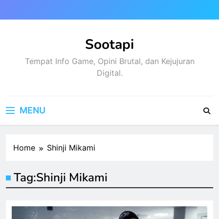
Skip
to
content
Sootapi
Tempat Info Game, Opini Brutal, dan Kejujuran
Digital.
MENU
Home
Shinji Mikami
Tag:
Shinji Mikami