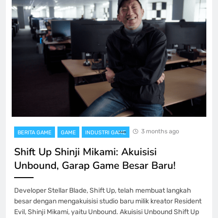
3 months ago
BERITA GAME
GAME
INDUSTRI GAME
Shift Up Shinji Mikami: Akuisisi
Unbound, Garap Game Besar Baru!
Developer Stellar Blade, Shift Up, telah membuat langkah
besar dengan mengakuisisi studio baru milik kreator Resident
Evil, Shinji Mikami, yaitu Unbound. Akuisisi Unbound Shift Up