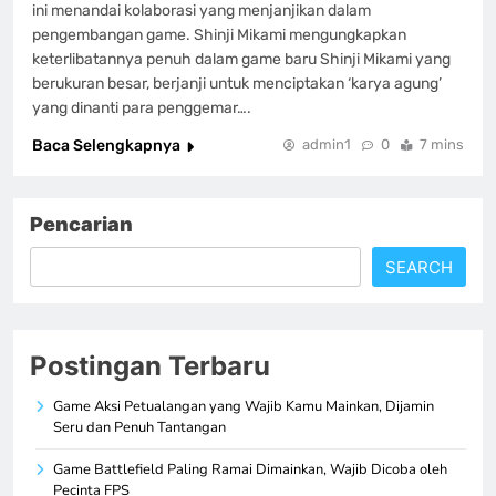
ini menandai kolaborasi yang menjanjikan dalam
pengembangan game. Shinji Mikami mengungkapkan
keterlibatannya penuh dalam game baru Shinji Mikami yang
berukuran besar, berjanji untuk menciptakan ‘karya agung’
yang dinanti para penggemar….
Baca Selengkapnya
admin1
0
7 mins
Pencarian
SEARCH
Postingan Terbaru
Game Aksi Petualangan yang Wajib Kamu Mainkan, Dijamin
Seru dan Penuh Tantangan
Game Battlefield Paling Ramai Dimainkan, Wajib Dicoba oleh
Pecinta FPS