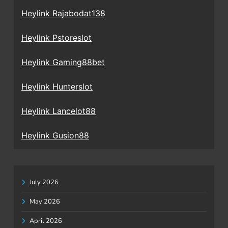
Heylink Rajabodat138
Heylink Pstoreslot
Heylink Gaming88bet
Heylink Hunterslot
Heylink Lancelot88
Heylink Gusion88
July 2026
May 2026
April 2026