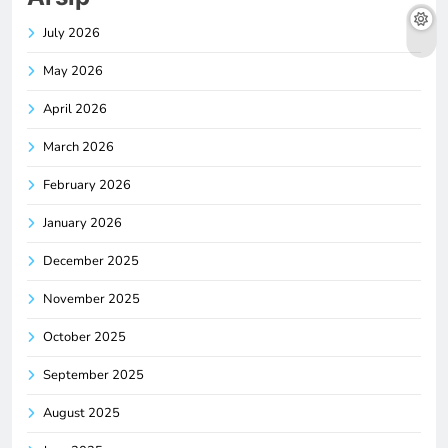
July 2026
May 2026
April 2026
March 2026
February 2026
January 2026
December 2025
November 2025
October 2025
September 2025
August 2025