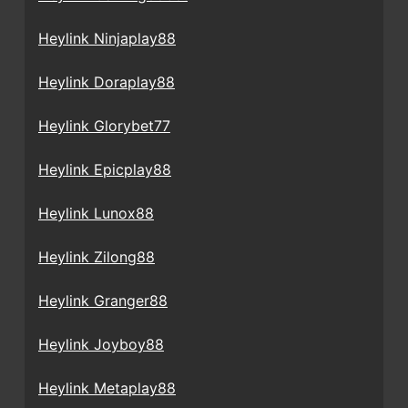
Heylink Ninjaplay88
Heylink Doraplay88
Heylink Glorybet77
Heylink Epicplay88
Heylink Lunox88
Heylink Zilong88
Heylink Granger88
Heylink Joyboy88
Heylink Metaplay88