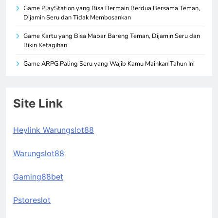
Game PlayStation yang Bisa Bermain Berdua Bersama Teman,
Dijamin Seru dan Tidak Membosankan
Game Kartu yang Bisa Mabar Bareng Teman, Dijamin Seru dan
Bikin Ketagihan
Game ARPG Paling Seru yang Wajib Kamu Mainkan Tahun Ini
Site Link
Heylink Warungslot88
Warungslot88
Gaming88bet
Pstoreslot