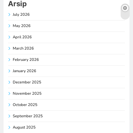
Arsip
July 2026
May 2026
April 2026
March 2026
February 2026
January 2026
December 2025
November 2025
October 2025
September 2025
August 2025