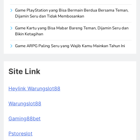
Game PlayStation yang Bisa Bermain Berdua Bersama Teman,
Dijamin Seru dan Tidak Membosankan
Game Kartu yang Bisa Mabar Bareng Teman, Dijamin Seru dan
Bikin Ketagihan
Game ARPG Paling Seru yang Wajib Kamu Mainkan Tahun Ini
Site Link
Heylink Warungslot88
Warungslot88
Gaming88bet
Pstoreslot