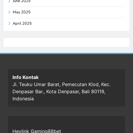
June 2025
May 2025
April 2025
Info Kontak
Jl. Teuku Umar Barat, Pemecutan Klod, Kec.
Denpasar Bar., Kota Denpasar, Bali 80119,
Indonesia
Heylink Gaming88bet