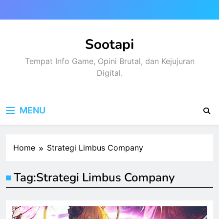
Skip
to
content
Sootapi
Tempat Info Game, Opini Brutal, dan Kejujuran
Digital.
MENU
Home
Strategi Limbus Company
Tag:
Strategi Limbus Company