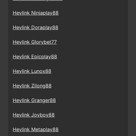
Heylink Ninjaplay88
Heylink Doraplay88
Heylink Glorybet77
Heylink Epicplay88
Heylink Lunox88
Heylink Zilong88
Heylink Granger88
Heylink Joyboy88
Heylink Metaplay88