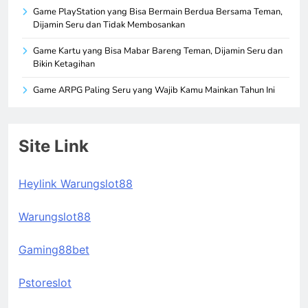
Game PlayStation yang Bisa Bermain Berdua Bersama Teman,
Dijamin Seru dan Tidak Membosankan
Game Kartu yang Bisa Mabar Bareng Teman, Dijamin Seru dan
Bikin Ketagihan
Game ARPG Paling Seru yang Wajib Kamu Mainkan Tahun Ini
Site Link
Heylink Warungslot88
Warungslot88
Gaming88bet
Pstoreslot