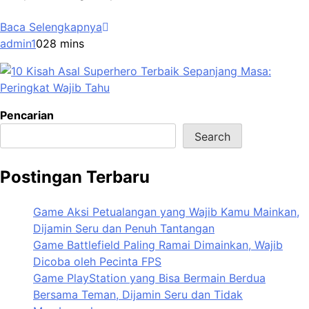
Baca Selengkapnya
admin1
0
28 mins
Pencarian
Search
Postingan Terbaru
Game Aksi Petualangan yang Wajib Kamu Mainkan,
Dijamin Seru dan Penuh Tantangan
Game Battlefield Paling Ramai Dimainkan, Wajib
Dicoba oleh Pecinta FPS
Game PlayStation yang Bisa Bermain Berdua
Bersama Teman, Dijamin Seru dan Tidak