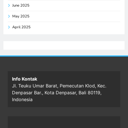
June 2025
May 2025
April 2025
Info Kontak
Jl. Teuku Umar Barat, Pemecutan Klod, Kec.
Denpasar Bar., Kota Denpasar, Bali 80119,
Indonesia