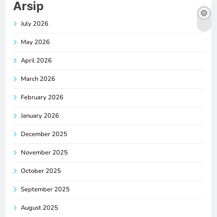
Arsip
July 2026
May 2026
April 2026
March 2026
February 2026
January 2026
December 2025
November 2025
October 2025
September 2025
August 2025