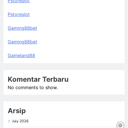
Pstoreslot
Pstoreslot
Gaming88bet
Gaming88bet
Gameland88
Komentar Terbaru
No comments to show.
Arsip
July 2026