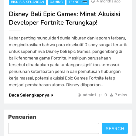
4 months ago
BISNIS & KEUANGAN
GAMING
TEKNOLOGI
Disney Beli Epic Games: Minat Akuisisi
Developer Fortnite Terungkap!
Kabar penting muncul dari dunia hiburan dan laporan terbaru,
mengindikasikan bahwa para eksekutif Disney sangat tertarik
untuk sepenuhnya Disney beli Epic Games, pengembang di
balik fenomena game Fortnite. Meskipun perusahaan
tersebut dihadapkan pada tantangan signifikan, termasuk
penurunan keterlibatan pemain dan pemutusan hubungan
kerja massal, potensi akuisisi Epic Games Fortnite tetap
menjadi pembahasan utama. Disney dilaporkan…
Baca Selengkapnya
admin1
0
7 mins
Pencarian
SEARCH