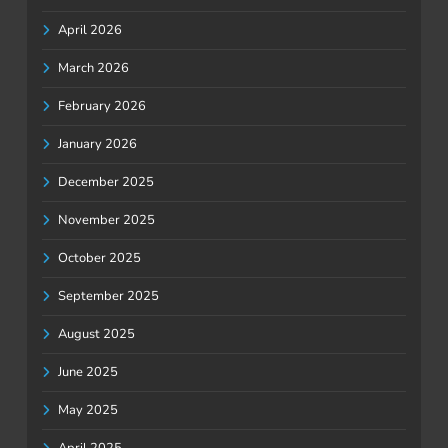
April 2026
March 2026
February 2026
January 2026
December 2025
November 2025
October 2025
September 2025
August 2025
June 2025
May 2025