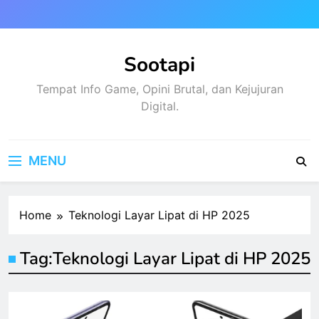
Skip
to
content
Sootapi
Tempat Info Game, Opini Brutal, dan Kejujuran
Digital.
MENU
Home
Teknologi Layar Lipat di HP 2025
Tag:
Teknologi Layar Lipat di HP 2025