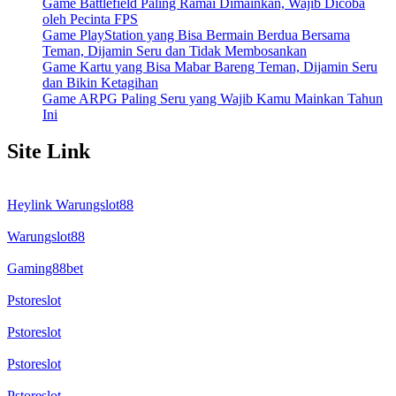
Game Battlefield Paling Ramai Dimainkan, Wajib Dicoba
oleh Pecinta FPS
Game PlayStation yang Bisa Bermain Berdua Bersama
Teman, Dijamin Seru dan Tidak Membosankan
Game Kartu yang Bisa Mabar Bareng Teman, Dijamin Seru
dan Bikin Ketagihan
Game ARPG Paling Seru yang Wajib Kamu Mainkan Tahun
Ini
Site Link
Heylink Warungslot88
Warungslot88
Gaming88bet
Pstoreslot
Pstoreslot
Pstoreslot
Pstoreslot