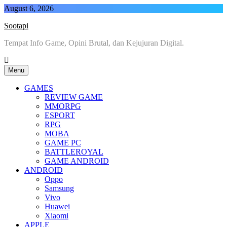
Skip
August 6, 2026
to
Sootapi
content
Tempat Info Game, Opini Brutal, dan Kejujuran Digital.
Menu
GAMES
REVIEW GAME
MMORPG
ESPORT
RPG
MOBA
GAME PC
BATTLEROYAL
GAME ANDROID
ANDROID
Oppo
Samsung
Vivo
Huawei
Xiaomi
APPLE