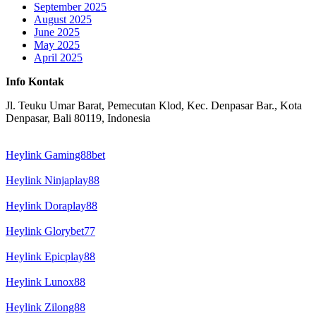
September 2025
August 2025
June 2025
May 2025
April 2025
Info Kontak
Jl. Teuku Umar Barat, Pemecutan Klod, Kec. Denpasar Bar., Kota
Denpasar, Bali 80119, Indonesia
Heylink Gaming88bet
Heylink Ninjaplay88
Heylink Doraplay88
Heylink Glorybet77
Heylink Epicplay88
Heylink Lunox88
Heylink Zilong88