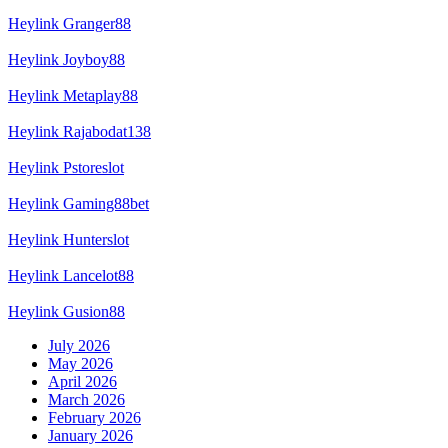
Heylink Granger88
Heylink Joyboy88
Heylink Metaplay88
Heylink Rajabodat138
Heylink Pstoreslot
Heylink Gaming88bet
Heylink Hunterslot
Heylink Lancelot88
Heylink Gusion88
July 2026
May 2026
April 2026
March 2026
February 2026
January 2026