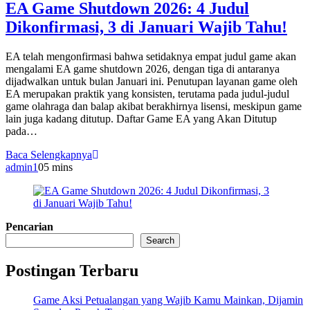
EA Game Shutdown 2026: 4 Judul
Dikonfirmasi, 3 di Januari Wajib Tahu!
EA telah mengonfirmasi bahwa setidaknya empat judul game akan
mengalami EA game shutdown 2026, dengan tiga di antaranya
dijadwalkan untuk bulan Januari ini. Penutupan layanan game oleh
EA merupakan praktik yang konsisten, terutama pada judul-judul
game olahraga dan balap akibat berakhirnya lisensi, meskipun game
lain juga kadang ditutup. Daftar Game EA yang Akan Ditutup
pada…
Baca Selengkapnya
admin1
0
5 mins
Pencarian
Search
Postingan Terbaru
Game Aksi Petualangan yang Wajib Kamu Mainkan, Dijamin