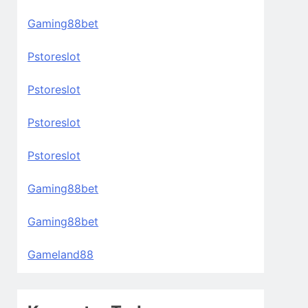
Gaming88bet
Pstoreslot
Pstoreslot
Pstoreslot
Pstoreslot
Gaming88bet
Gaming88bet
Gameland88