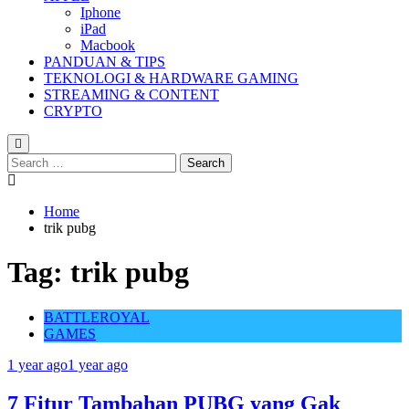
Iphone
iPad
Macbook
PANDUAN & TIPS
TEKNOLOGI & HARDWARE GAMING
STREAMING & CONTENT
CRYPTO
Search
for:
Home
trik pubg
Tag:
trik pubg
BATTLEROYAL
GAMES
1 year ago
1 year ago
7 Fitur Tambahan PUBG yang Gak