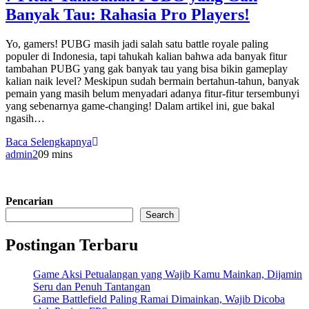
Banyak Tau: Rahasia Pro Players!
Yo, gamers! PUBG masih jadi salah satu battle royale paling
populer di Indonesia, tapi tahukah kalian bahwa ada banyak fitur
tambahan PUBG yang gak banyak tau yang bisa bikin gameplay
kalian naik level? Meskipun sudah bermain bertahun-tahun, banyak
pemain yang masih belum menyadari adanya fitur-fitur tersembunyi
yang sebenarnya game-changing! Dalam artikel ini, gue bakal
ngasih…
Baca Selengkapnya
admin2
0
9 mins
Pencarian
Search
Postingan Terbaru
Game Aksi Petualangan yang Wajib Kamu Mainkan, Dijamin
Seru dan Penuh Tantangan
Game Battlefield Paling Ramai Dimainkan, Wajib Dicoba