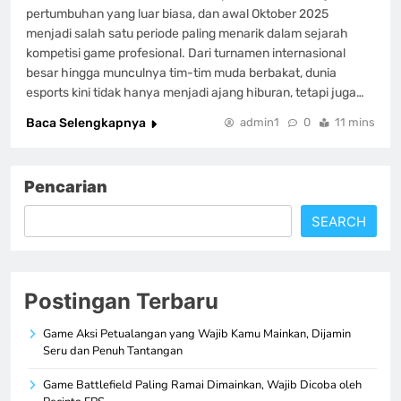
pertumbuhan yang luar biasa, dan awal Oktober 2025
menjadi salah satu periode paling menarik dalam sejarah
kompetisi game profesional. Dari turnamen internasional
besar hingga munculnya tim-tim muda berbakat, dunia
esports kini tidak hanya menjadi ajang hiburan, tetapi juga…
Baca Selengkapnya
admin1
0
11 mins
Pencarian
SEARCH
Postingan Terbaru
Game Aksi Petualangan yang Wajib Kamu Mainkan, Dijamin
Seru dan Penuh Tantangan
Game Battlefield Paling Ramai Dimainkan, Wajib Dicoba oleh