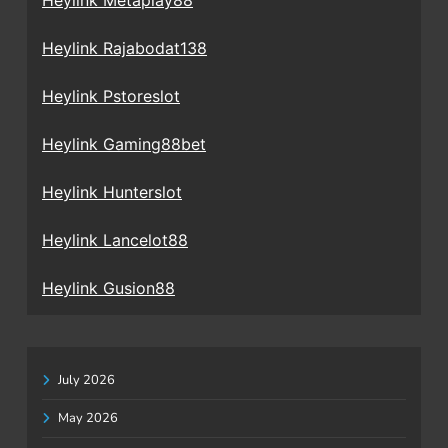
Heylink Metaplay88
Heylink Rajabodat138
Heylink Pstoreslot
Heylink Gaming88bet
Heylink Hunterslot
Heylink Lancelot88
Heylink Gusion88
July 2026
May 2026