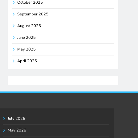
October 2025
September 2025
August 2025
June 2025
May 2025
April 2025
July 2026
May 2026