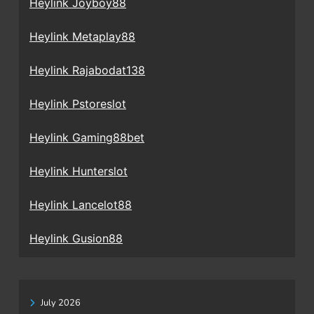
Heylink Joyboy88
Heylink Metaplay88
Heylink Rajabodat138
Heylink Pstoreslot
Heylink Gaming88bet
Heylink Hunterslot
Heylink Lancelot88
Heylink Gusion88
July 2026