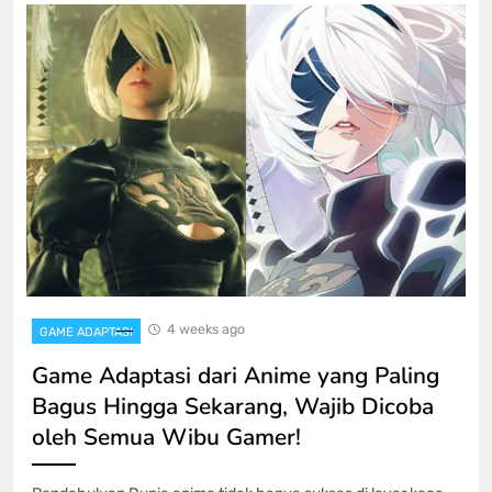
4 weeks ago
GAME ADAPTASI
Game Adaptasi dari Anime yang Paling
Bagus Hingga Sekarang, Wajib Dicoba
oleh Semua Wibu Gamer!