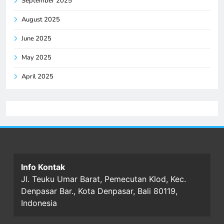
September 2025
August 2025
June 2025
May 2025
April 2025
Info Kontak
Jl. Teuku Umar Barat, Pemecutan Klod, Kec.
Denpasar Bar., Kota Denpasar, Bali 80119,
Indonesia