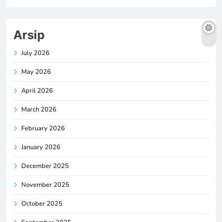
Arsip
July 2026
May 2026
April 2026
March 2026
February 2026
January 2026
December 2025
November 2025
October 2025