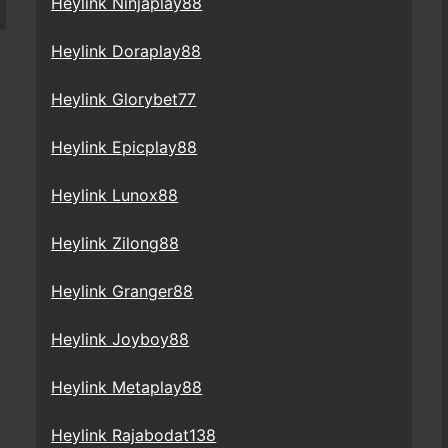
Heylink Ninjaplay88
Heylink Doraplay88
Heylink Glorybet77
Heylink Epicplay88
Heylink Lunox88
Heylink Zilong88
Heylink Granger88
Heylink Joyboy88
Heylink Metaplay88
Heylink Rajabodat138