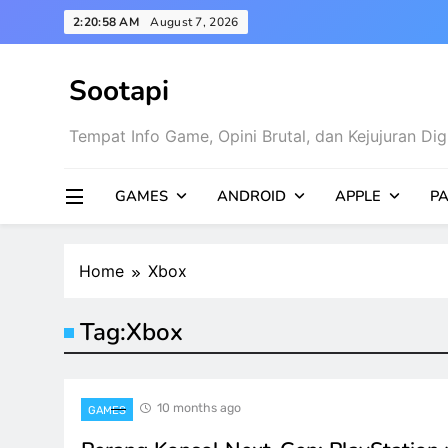
Skip
2:20:59 AM
August 7, 2026
to
content
Sootapi
Tempat Info Game, Opini Brutal, dan Kejujuran Digi
GAMES
ANDROID
APPLE
PA
Home
Xbox
Tag:
Xbox
10 months ago
GAMES