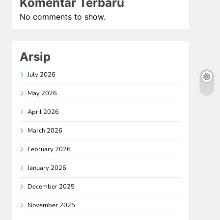
Komentar Terbaru
No comments to show.
Arsip
July 2026
May 2026
April 2026
March 2026
February 2026
January 2026
December 2025
November 2025