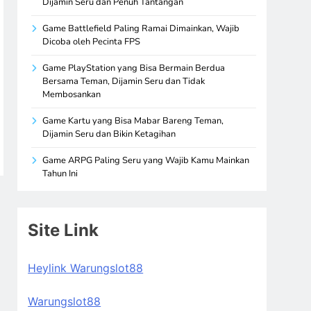
Dijamin Seru dan Penuh Tantangan
Game Battlefield Paling Ramai Dimainkan, Wajib
Dicoba oleh Pecinta FPS
Game PlayStation yang Bisa Bermain Berdua
Bersama Teman, Dijamin Seru dan Tidak
Membosankan
Game Kartu yang Bisa Mabar Bareng Teman,
Dijamin Seru dan Bikin Ketagihan
Game ARPG Paling Seru yang Wajib Kamu Mainkan
Tahun Ini
Site Link
Heylink Warungslot88
Warungslot88