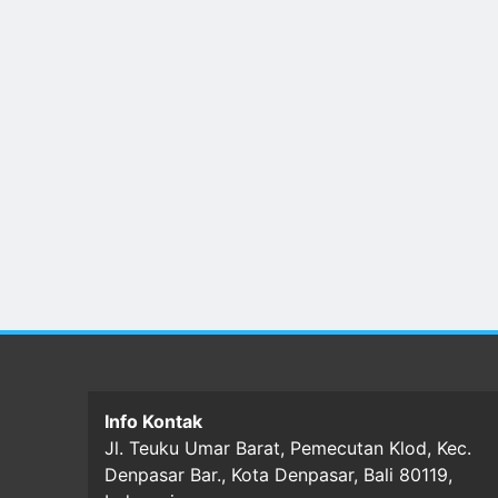
Info Kontak
Jl. Teuku Umar Barat, Pemecutan Klod, Kec.
Denpasar Bar., Kota Denpasar, Bali 80119,