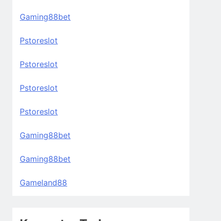
Gaming88bet
Pstoreslot
Pstoreslot
Pstoreslot
Pstoreslot
Gaming88bet
Gaming88bet
Gameland88