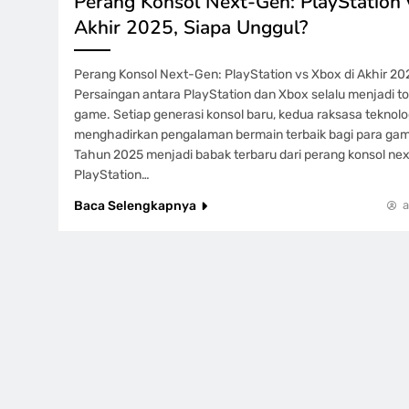
Perang Konsol Next-Gen: PlayStation 
Akhir 2025, Siapa Unggul?
Perang Konsol Next-Gen: PlayStation vs Xbox di Akhir 20
Persaingan antara PlayStation dan Xbox selalu menjadi to
game. Setiap generasi konsol baru, kedua raksasa teknolog
menghadirkan pengalaman bermain terbaik bagi para game
Tahun 2025 menjadi babak terbaru dari perang konsol nex
PlayStation…
Baca Selengkapnya
a