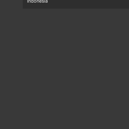
Indonesia