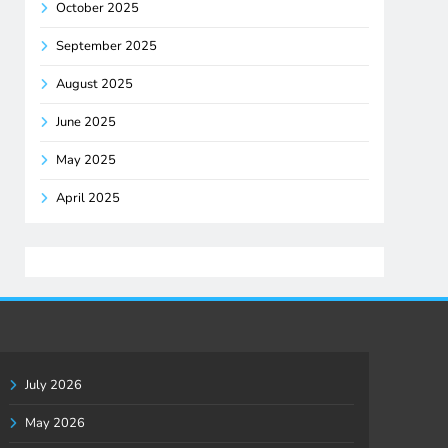
October 2025
September 2025
August 2025
June 2025
May 2025
April 2025
July 2026
May 2026