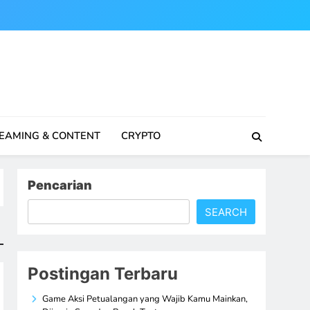
EAMING & CONTENT
CRYPTO
Pencarian
SEARCH
Postingan Terbaru
Game Aksi Petualangan yang Wajib Kamu Mainkan,