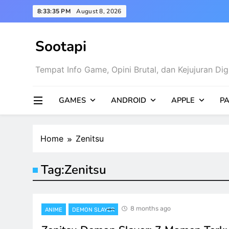
Skip
8:33:36 PM
August 8, 2026
to
content
Sootapi
Tempat Info Game, Opini Brutal, dan Kejujuran Digi
GAMES
ANDROID
APPLE
PA
Home
Zenitsu
Tag:
Zenitsu
8 months ago
ANIME
DEMON SLAYER