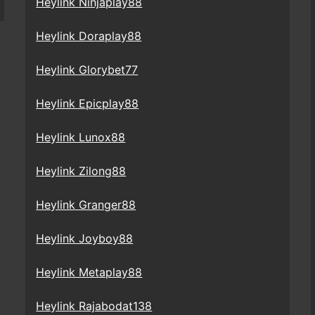
Heylink Ninjaplay88
Heylink Doraplay88
Heylink Glorybet77
Heylink Epicplay88
Heylink Lunox88
Heylink Zilong88
Heylink Granger88
Heylink Joyboy88
Heylink Metaplay88
Heylink Rajabodat138