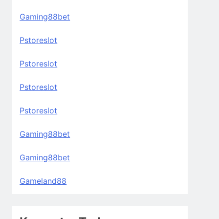
Gaming88bet
Pstoreslot
Pstoreslot
Pstoreslot
Pstoreslot
Gaming88bet
Gaming88bet
Gameland88