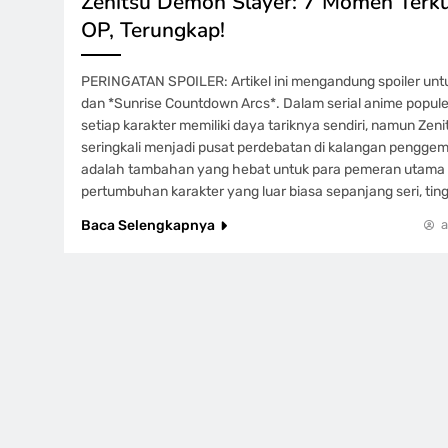
Zenitsu Demon Slayer: 7 Momen Terku
OP, Terungkap!
PERINGATAN SPOILER: Artikel ini mengandung spoiler untuk
dan *Sunrise Countdown Arcs*. Dalam serial anime popul
setiap karakter memiliki daya tariknya sendiri, namun Ze
seringkali menjadi pusat perdebatan di kalangan penggem
adalah tambahan yang hebat untuk para pemeran utama
pertumbuhan karakter yang luar biasa sepanjang seri, ti
Baca Selengkapnya
a