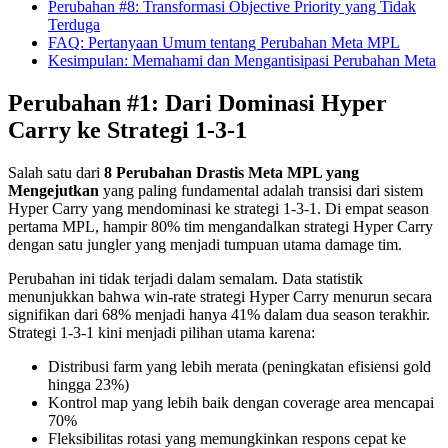
Perubahan #8: Transformasi Objective Priority yang Tidak
Terduga
FAQ: Pertanyaan Umum tentang Perubahan Meta MPL
Kesimpulan: Memahami dan Mengantisipasi Perubahan Meta
Perubahan #1: Dari Dominasi Hyper
Carry ke Strategi 1-3-1
Salah satu dari
8 Perubahan Drastis Meta MPL yang
Mengejutkan
yang paling fundamental adalah transisi dari sistem
Hyper Carry yang mendominasi ke strategi 1-3-1. Di empat season
pertama MPL, hampir 80% tim mengandalkan strategi Hyper Carry
dengan satu jungler yang menjadi tumpuan utama damage tim.
Perubahan ini tidak terjadi dalam semalam. Data statistik
menunjukkan bahwa win-rate strategi Hyper Carry menurun secara
signifikan dari 68% menjadi hanya 41% dalam dua season terakhir.
Strategi 1-3-1 kini menjadi pilihan utama karena:
Distribusi farm yang lebih merata (peningkatan efisiensi gold
hingga 23%)
Kontrol map yang lebih baik dengan coverage area mencapai
70%
Fleksibilitas rotasi yang memungkinkan respons cepat ke