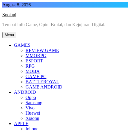
Skip
August 8, 2026
to
Sootapi
content
Tempat Info Game, Opini Brutal, dan Kejujuran Digital.
Menu
GAMES
REVIEW GAME
MMORPG
ESPORT
RPG
MOBA
GAME PC
BATTLEROYAL
GAME ANDROID
ANDROID
Oppo
Samsung
Vivo
Huawei
Xiaomi
APPLE
Iphone