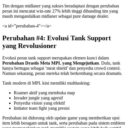
Tim dengan midlaner yang sukses beradaptasi dengan perubahan
peran ini mencatat win-rate 27% lebih tinggi dibanding tim yang
masih mengandalkan midlaner sebagai pure damage dealer.
<a id=”perubahan-4″></a>
Perubahan #4: Evolusi Tank Support
yang Revolusioner
Evolusi peran tank support merupakan elemen kunci dalam
Perubahan Drastis Meta MPL yang Mengejutkan
. Dulu, tank
hanya bertugas sebagai ‘meat shield’ dan penyedia crowd control.
Namun sekarang, peran mereka telah berkembang secara dramatis.
Tank modern di MPL kini memiliki multitasking:
Roamer aktif yang membuka map
Invader jungle yang agresif
Penyedia vision yang efektif
Initiator team fight yang presisi
Perubahan ini didorong oleh update game yang memberikan opsi
item lebih beragam untuk tank, serta perubahan pada sistem emblem