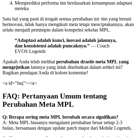
Memprediksi performa tim berdasarkan kemampuan adaptasi
mereka
Satu hal yang pasti di tengah semua perubahan ini: tim yang berani
berinovasi, tidak hanya mengikuti meta tetapi menciptakannya, akan
selalu menjadi pemimpin dalam kompetisi sekelas MPL.
“Adaptasi adalah kunci, inovasi adalah jalannya,
dan konsistensi adalah puncaknya.”
— Coach
EVOS Legends
Apakah Anda telah melihat
perubahan drastis meta MPL yang
mengejutkan
lainnya yang tidak disebutkan dalam artikel ini?
Bagikan pendapat Anda di kolom komentar!
<a id=”faq”></a>
FAQ: Pertanyaan Umum tentang
Perubahan Meta MPL
Q: Berapa sering meta MPL berubah secara signifikan?
A: Meta MPL biasanya mengalami perubahan besar setiap 2-3
bulan, bersamaan dengan update patch major dari Mobile Legends.