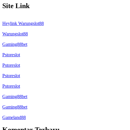
Site Link
Heylink Warungslot88
Warungslot88
Gaming88bet
Pstoreslot
Pstoreslot
Pstoreslot
Pstoreslot
Gaming88bet
Gaming88bet
Gameland88
Komentar Terbaru