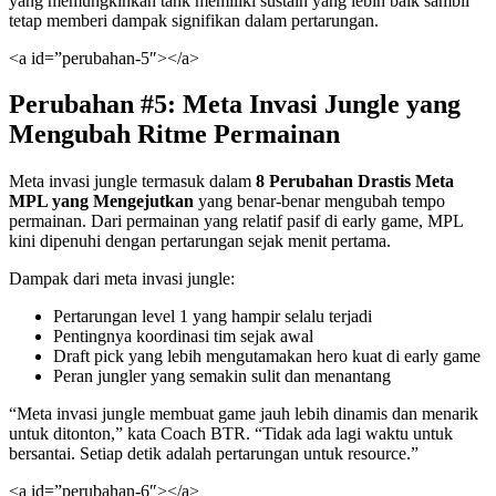
yang memungkinkan tank memiliki sustain yang lebih baik sambil
tetap memberi dampak signifikan dalam pertarungan.
<a id=”perubahan-5″></a>
Perubahan #5: Meta Invasi Jungle yang
Mengubah Ritme Permainan
Meta invasi jungle termasuk dalam
8 Perubahan Drastis Meta
MPL yang Mengejutkan
yang benar-benar mengubah tempo
permainan. Dari permainan yang relatif pasif di early game, MPL
kini dipenuhi dengan pertarungan sejak menit pertama.
Dampak dari meta invasi jungle:
Pertarungan level 1 yang hampir selalu terjadi
Pentingnya koordinasi tim sejak awal
Draft pick yang lebih mengutamakan hero kuat di early game
Peran jungler yang semakin sulit dan menantang
“Meta invasi jungle membuat game jauh lebih dinamis dan menarik
untuk ditonton,” kata Coach BTR. “Tidak ada lagi waktu untuk
bersantai. Setiap detik adalah pertarungan untuk resource.”
<a id=”perubahan-6″></a>