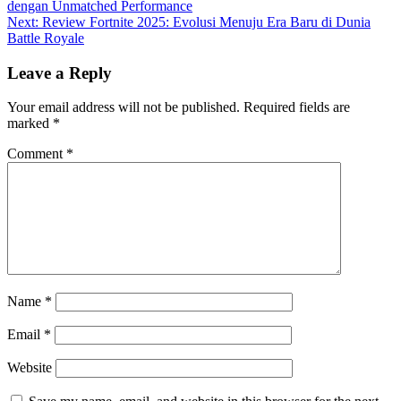
dengan Unmatched Performance
navigation
Next:
Review Fortnite 2025: Evolusi Menuju Era Baru di Dunia
Battle Royale
Leave a Reply
Your email address will not be published.
Required fields are
marked
*
Comment
*
Name
*
Email
*
Website