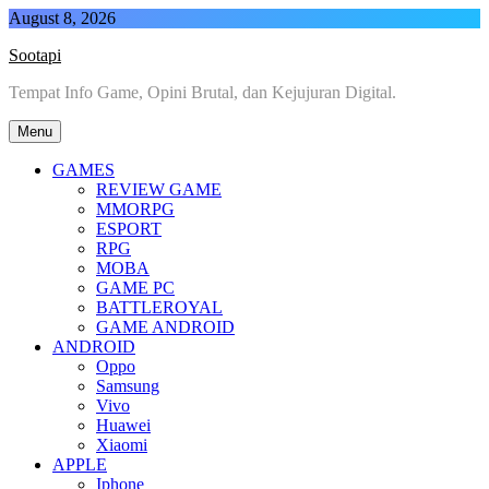
Skip
August 8, 2026
to
Sootapi
content
Tempat Info Game, Opini Brutal, dan Kejujuran Digital.
Menu
GAMES
REVIEW GAME
MMORPG
ESPORT
RPG
MOBA
GAME PC
BATTLEROYAL
GAME ANDROID
ANDROID
Oppo
Samsung
Vivo
Huawei
Xiaomi
APPLE
Iphone