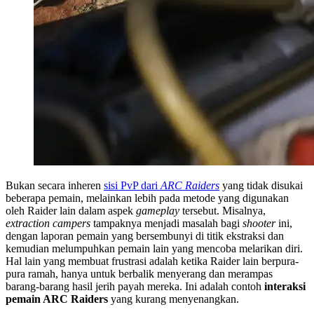
Bukan secara inheren
sisi PvP dari
ARC Raiders
yang tidak disukai
beberapa pemain, melainkan lebih pada metode yang digunakan
oleh Raider lain dalam aspek
gameplay
tersebut. Misalnya,
extraction campers
tampaknya menjadi masalah bagi
shooter
ini,
dengan laporan pemain yang bersembunyi di titik ekstraksi dan
kemudian melumpuhkan pemain lain yang mencoba melarikan diri.
Hal lain yang membuat frustrasi adalah ketika Raider lain berpura-
pura ramah, hanya untuk berbalik menyerang dan merampas
barang-barang hasil jerih payah mereka. Ini adalah contoh
interaksi
pemain ARC Raiders
yang kurang menyenangkan.