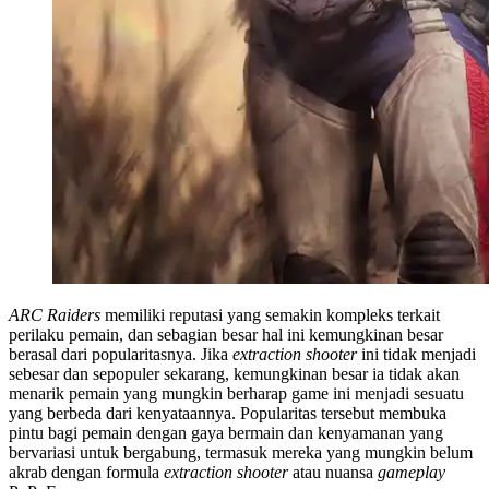
ARC Raiders
memiliki reputasi yang semakin kompleks terkait
perilaku pemain, dan sebagian besar hal ini kemungkinan besar
berasal dari popularitasnya. Jika
extraction shooter
ini tidak menjadi
sebesar dan sepopuler sekarang, kemungkinan besar ia tidak akan
menarik pemain yang mungkin berharap game ini menjadi sesuatu
yang berbeda dari kenyataannya. Popularitas tersebut membuka
pintu bagi pemain dengan gaya bermain dan kenyamanan yang
bervariasi untuk bergabung, termasuk mereka yang mungkin belum
akrab dengan formula
extraction shooter
atau nuansa
gameplay