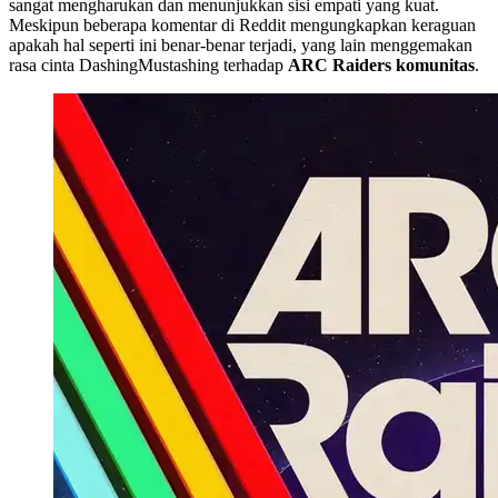
sangat mengharukan dan menunjukkan sisi empati yang kuat.
Meskipun beberapa komentar di Reddit mengungkapkan keraguan
apakah hal seperti ini benar-benar terjadi, yang lain menggemakan
rasa cinta DashingMustashing terhadap
ARC Raiders komunitas
.