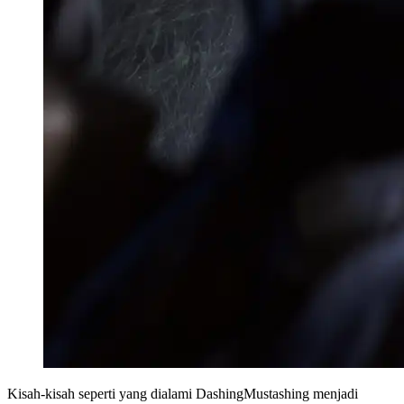
Kisah-kisah seperti yang dialami DashingMustashing menjadi