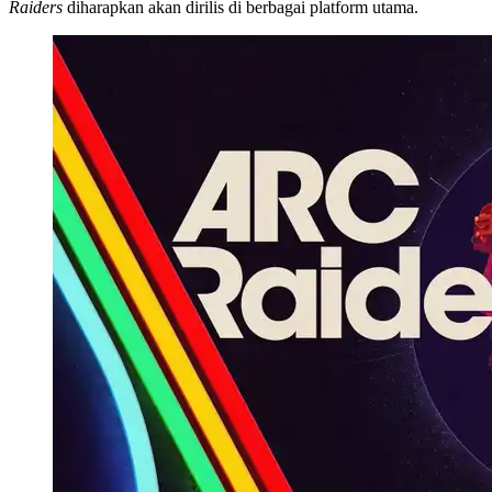
Raiders
diharapkan akan dirilis di berbagai platform utama.