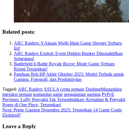
Related posts:
ARC Raiders: 9 Alasan Wajib Main Game Shooter Terbaru
Ini!
ARC Raiders Exploit: Event Hidden Bunker Dinonaktifkan
Sementara!
Battlefield 6 Battle Royale Bocor: Mode Game Terbaru
Resmi Terungkap!
Panduan Beli HP Akhir Oktober 2025: Model Terbaik untuk
Gaming, Fotografi, dan Produktivitas
Tagged:
ARC Raiders
ASULA
cerita pemain
DashingMustashing
interaksi pemain
komunitas game
pengalaman gaming
PvPvE
Post
Previous:
Luffy Penyakit Tak Tersembuhkan: Kematian & Penyakit
Roger di One Piece, Terungkap!
navigation
Next:
Prime Gaming Desember 2025: Terungkap 14 Game Gratis
Eksklusif!
Leave a Reply