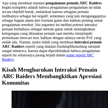
Apa yang membuat reputasi
pengalaman pemain ARC Raiders
begitu kompleks adalah bahwa pengalaman-pengalaman ini tidak
secara objektif buruk, melainkan karena sebagian pemain
melihatnya sebagai hal negatif, sementara yang lain menganggapnya
sebagai bagian alami dari formula game dan bahkan penting untuk
pengalaman tersebut. Sisi argumen ini melihat potensi interaksi
pemain berbahaya sebagai metode game untuk meningkatkan
ketegangan yang dirasakan pemain saat mereka menjelajahi
permukaan mencari
loot
, bahkan dengan adanya mesin PvE yang
sudah ada. Namun, justru inilah yang membuat
interaksi pemain
ARC Raiders
seperti yang dialami DashingMustashing menjadi
sangat istimewa, karena dapat diperdebatkan bahwa pengalaman
seperti itu seharusnya jarang terjadi dalam
game seperti
ARC
Raiders
.
Kisah Mengharukan Interaksi Pemain
ARC Raiders Membangkitkan Apresiasi
Komunitas