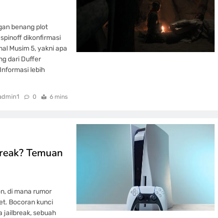
gan benang plot
spinoff dikonfirmasi
nal Musim 5, yakni apa
ng dari Duffer
Informasi lebih
admin1
0
6 mins
break? Temuan
n, di mana rumor
et. Bocoran kunci
 jailbreak, sebuah