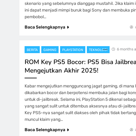
skenario yang sebelumnya dianggap mustahil. Jika klaim in
ini dapat menjadi mimpi buruk bagi Sony dan membuka pin
pembobol…
Baca Selengkapnya
6 months 
BERITA
GAMING
PLAYSTATION
TEKNOLOGI
ROM Key PS5 Bocor: PS5 Bisa Jailbre
Mengejutkan Akhir 2025!
Kabar mengejutkan mengguncang jagat gaming, di mana
dikabarkan bocor dan berpotensi membuka jalan bagi kons
untuk di-jailbreak. Selama ini, PlayStation 5 dikenal sebag
yang sangat sulit untuk ditembus aksesnya atau di-jailb
Key PS5-nya sangat sulit diakses oleh pihak tidak berta
muncul klaim yang…
Baca Selengkapnya