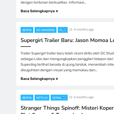
dengan tontonan berkualitas. Informasi…
Baca Selengkapnya
4 months ago
BERITA
DC UNIVERSE
FILM
Supergirl Trailer Baru: Jason Momoa 
Trailer Supergirl trailer baru telah resmi dirilis oleh DC
sebagai Lobo dan mengungkapkan panggilan telepon dari Su
Superdog terlihat berada di ujung tanduk, menambah intens
disuguhkan dengan visual yang memukau dan…
Baca Selengkapnya
6 months ago
BERITA
NETFLIX
SERIAL TV
Stranger Things Spinoff: Misteri Kope