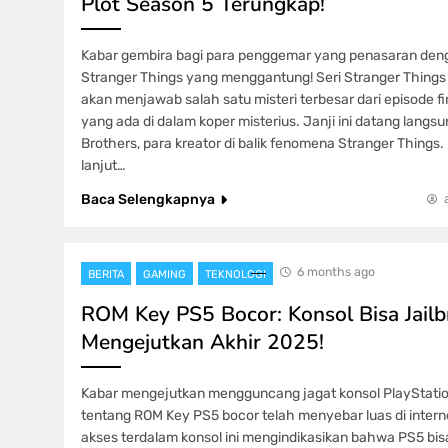
Plot Season 5 Terungkap!
Kabar gembira bagi para penggemar yang penasaran den
Stranger Things yang menggantung! Seri Stranger Things 
akan menjawab salah satu misteri terbesar dari episode fi
yang ada di dalam koper misterius. Janji ini datang langsu
Brothers, para kreator di balik fenomena Stranger Things. 
lanjut…
Baca Selengkapnya
6 months ago
BERITA
GAMING
TEKNOLOGI
ROM Key PS5 Bocor: Konsol Bisa Jail
Mengejutkan Akhir 2025!
Kabar mengejutkan mengguncang jagat konsol PlayStatio
tentang ROM Key PS5 bocor telah menyebar luas di intern
akses terdalam konsol ini mengindikasikan bahwa PS5 bisa