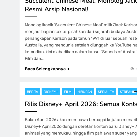
Succulent Chinese Meal: Monolog Jack
Resmi Arsip Nasional!
Monolog ikonik ‘Succulent Chinese Meal’ milik Jack Karlson
menjadi bagian tak terpisahkan dari sejarah budaya Austra
penangkapan Karlson pada tahun 1991 di luar sebuah resto
Australia, yang mendunia setelah diunggah ke YouTube h
kemudian, kini diabadikan dalam kapsul ‘Sounds of Austral
Film dan…
Baca Selengkapnya
BERITA
DISNEY+
FILM
HIBURAN
SERIAL TV
STREAMIN
Rilis Disney+ April 2026: Semua Konte
Bulan April 2026 akan membawa berbagai kejutan menarik 
Disney+ April 2026 dengan deretan konten baru Disney+ Apri
animasi yang memukau, hingga film pahlawan super yang t