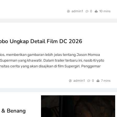
admin1
0
10 mins
Lobo Ungkap Detail Film DC 2026
 Studios, memberikan gambaran lebih jelas tentang Jason Momoa
perman yang khawatir. Dalam trailer terbaru ini, nasib Krypto
itas cerita yang akan disajikan di film Supergirl. Penggemar
admin1
0
7 mins
r & Benang