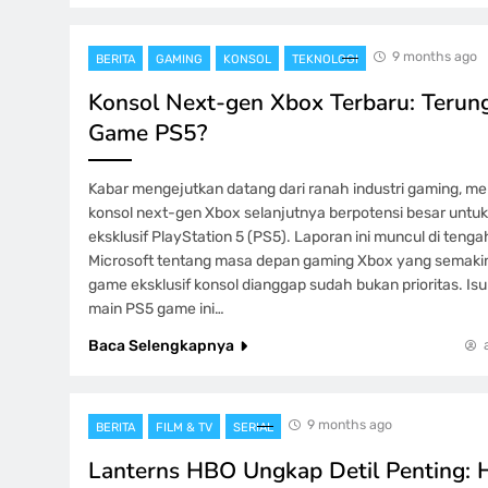
9 months ago
BERITA
GAMING
KONSOL
TEKNOLOGI
Konsol Next-gen Xbox Terbaru: Terun
Game PS5?
Kabar mengejutkan datang dari ranah industri gaming, m
konsol next-gen Xbox selanjutnya berpotensi besar unt
eksklusif PlayStation 5 (PS5). Laporan ini muncul di teng
Microsoft tentang masa depan gaming Xbox yang semakin
game eksklusif konsol dianggap sudah bukan prioritas. Is
main PS5 game ini…
Baca Selengkapnya
9 months ago
BERITA
FILM & TV
SERIAL
Lanterns HBO Ungkap Detil Penting: H