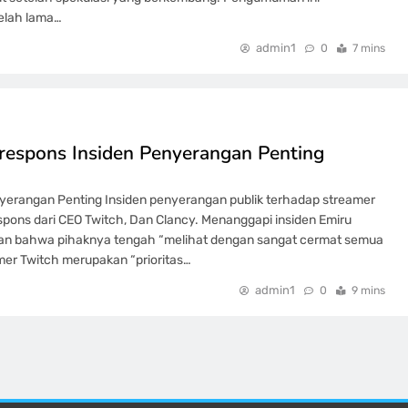
elah lama…
admin1
0
7 mins
espons Insiden Penyerangan Penting
yerangan Penting Insiden penyerangan publik terhadap streamer
spons dari CEO Twitch, Dan Clancy. Menanggapi insiden Emiru
an bahwa pihaknya tengah “melihat dengan sangat cermat semua
er Twitch merupakan “prioritas…
admin1
0
9 mins