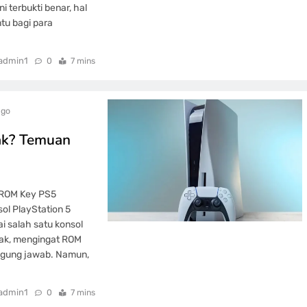
i terbukti benar, hal
tu bagi para
admin1
0
7 mins
ago
ak? Temuan
 ROM Key PS5
ol PlayStation 5
ai salah satu konsol
reak, mengingat ROM
nggung jawab. Namun,
admin1
0
7 mins