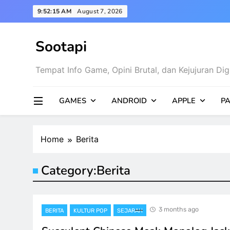
Skip
9:52:16 AM
August 7, 2026
to
content
Sootapi
Tempat Info Game, Opini Brutal, dan Kejujuran Digi
GAMES
ANDROID
APPLE
PA
Home
Berita
Category:
Berita
3 months ago
BERITA
KULTUR POP
SEJARAH