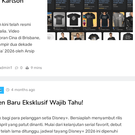
 Karlson
 kini telah resmi
lia. Video
ran Cina di Brisbane,
ampir dua dekade
ia’ 2026 oleh Arsip
admin1
0
9 mins
4 months ago
G
n Baru Eksklusif Wajib Tahu!
bagi para pelanggan setia Disney+. Bersiaplah menyambut rilis
l yang patut dinanti. Mulai dari kelanjutan serial favorit, debut
elah lama ditunggu, jadwal tayang Disney+ 2026 ini dipenuhi