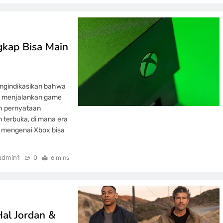
gkap Bisa Main
engindikasikan bahwa
uk menjalankan game
ah pernyataan
 terbuka, di mana era
u mengenai Xbox bisa
admin1
0
6 mins
al Jordan &