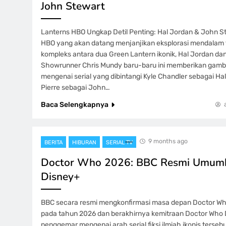
John Stewart
Lanterns HBO Ungkap Detil Penting: Hal Jordan & John St
HBO yang akan datang menjanjikan eksplorasi mendalam 
kompleks antara dua Green Lantern ikonik, Hal Jordan da
Showrunner Chris Mundy baru-baru ini memberikan gamba
mengenai serial yang dibintangi Kyle Chandler sebagai Ha
Pierre sebagai John…
Baca Selengkapnya
9 months ago
BERITA
HIBURAN
SERIAL TV
Doctor Who 2026: BBC Resmi Umumkan
Disney+
BBC secara resmi mengkonfirmasi masa depan Doctor Wh
pada tahun 2026 dan berakhirnya kemitraan Doctor Who Di
penggemar mengenai arah serial fiksi ilmiah ikonis ters