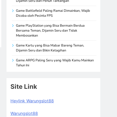
Dijamin Seru dan Penuh Tantangan
Game Battlefield Paling Ramai Dimainkan, Wajib
Dicoba oleh Pecinta FPS
Game PlayStation yang Bisa Bermain Berdua
Bersama Teman, Dijamin Seru dan Tidak
Membosankan
Game Kartu yang Bisa Mabar Bareng Teman,
Dijamin Seru dan Bikin Ketagihan
Game ARPG Paling Seru yang Wajib Kamu Mainkan
Tahun Ini
Site Link
Heylink Warungslot88
Warungslot88