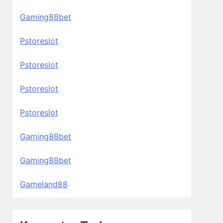
Gaming88bet
Pstoreslot
Pstoreslot
Pstoreslot
Pstoreslot
Gaming88bet
Gaming88bet
Gameland88