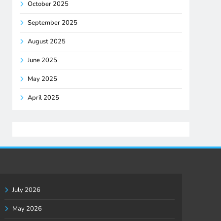
October 2025
September 2025
August 2025
June 2025
May 2025
April 2025
July 2026
May 2026