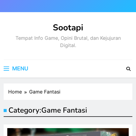
Skip
to
content
Sootapi
Tempat Info Game, Opini Brutal, dan Kejujuran
Digital.
MENU
Home
Game Fantasi
Category:
Game Fantasi