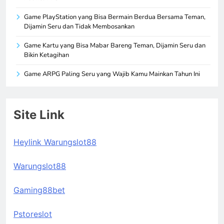
Game PlayStation yang Bisa Bermain Berdua Bersama Teman,
Dijamin Seru dan Tidak Membosankan
Game Kartu yang Bisa Mabar Bareng Teman, Dijamin Seru dan
Bikin Ketagihan
Game ARPG Paling Seru yang Wajib Kamu Mainkan Tahun Ini
Site Link
Heylink Warungslot88
Warungslot88
Gaming88bet
Pstoreslot