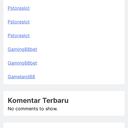
Pstoreslot
Pstoreslot
Pstoreslot
Gaming88bet
Gaming88bet
Gameland88
Komentar Terbaru
No comments to show.