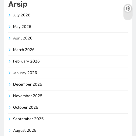
Arsip
July 2026
May 2026
April 2026
March 2026
February 2026
January 2026
December 2025
November 2025
October 2025
September 2025
August 2025