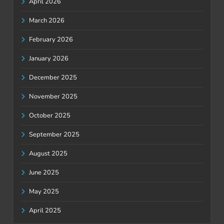
April 2026
March 2026
February 2026
January 2026
December 2025
November 2025
October 2025
September 2025
August 2025
June 2025
May 2025
April 2025