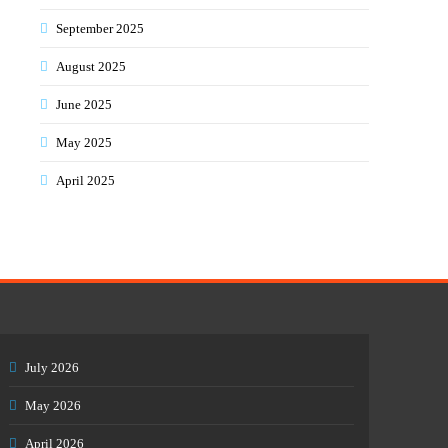
September 2025
August 2025
June 2025
May 2025
April 2025
July 2026
May 2026
April 2026