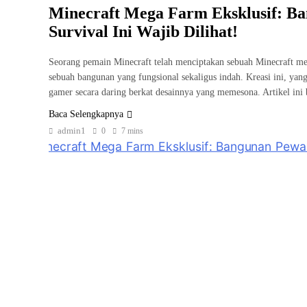
Minecraft Mega Farm Eksklusif: B
Survival Ini Wajib Dilihat!
Seorang pemain Minecraft telah menciptakan sebuah Minecraft me
sebuah bangunan yang fungsional sekaligus indah. Kreasi ini, ya
gamer secara daring berkat desainnya yang memesona. Artikel i
Baca Selengkapnya
admin1
0
7 mins