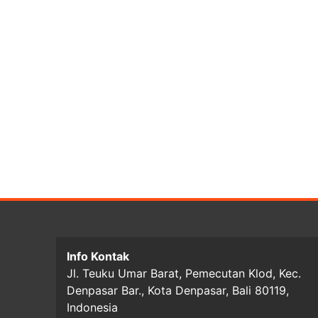
Info Kontak
Jl. Teuku Umar Barat, Pemecutan Klod, Kec.
Denpasar Bar., Kota Denpasar, Bali 80119,
Indonesia