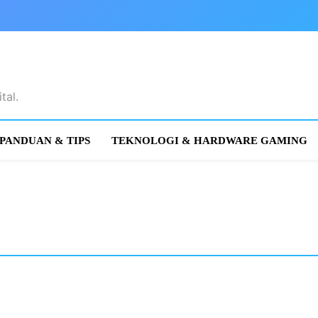
tal.
PANDUAN & TIPS
TEKNOLOGI & HARDWARE GAMING