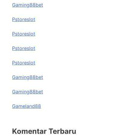
Gaming88bet
Pstoreslot
Pstoreslot
Pstoreslot
Pstoreslot
Gaming88bet
Gaming88bet
Gameland88
Komentar Terbaru