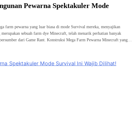
angunan Pewarna Spektakuler Mode
ga farm pewarna yang luar biasa di mode Survival mereka, menyajikan
ng merupakan sebuah farm dye Minecraft, telah menarik perhatian banyak
ni bersumber dari Game Rant. Konstruksi Mega Farm Pewarna Minecraft yang…