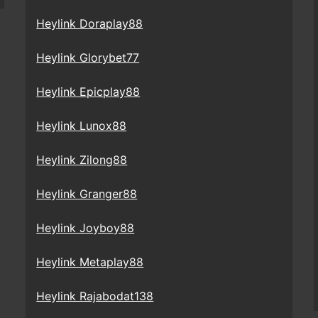
Heylink Doraplay88
Heylink Glorybet77
Heylink Epicplay88
Heylink Lunox88
Heylink Zilong88
Heylink Granger88
Heylink Joyboy88
Heylink Metaplay88
Heylink Rajabodat138