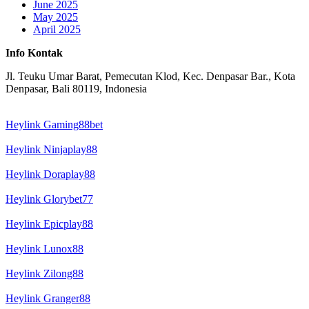
June 2025
May 2025
April 2025
Info Kontak
Jl. Teuku Umar Barat, Pemecutan Klod, Kec. Denpasar Bar., Kota
Denpasar, Bali 80119, Indonesia
Heylink Gaming88bet
Heylink Ninjaplay88
Heylink Doraplay88
Heylink Glorybet77
Heylink Epicplay88
Heylink Lunox88
Heylink Zilong88
Heylink Granger88