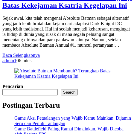
Batas Kekejaman Ksatria Kegelapan Ini
Sejak awal, kita telah mengenal Absolute Batman sebagai alternatif
yang jauh lebih brutal dan kejam dari adaptasi Dark Knight DC
yang lebih tradisional. Hal ini seolah menjadi keharusan, mengingat
ia hidup di dunia yang rusak di mana segala peluang sangat
menentang dirinya dan para pahlawan lainnya. Namun, setelah
membaca Absolute Batman Annual #1, muncul pertanyaan:…
Baca Selengkapnya
admin1
0
6 mins
Pencarian
Search
Postingan Terbaru
Game Aksi Petualangan yang Wajib Kamu Mainkan, Dijamin
Seru dan Penuh Tantangan
Game Battlefield Paling Ramai Dimainkan, Wajib Dicoba