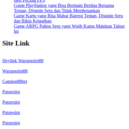
oleh Pecinta FPS
Game PlayStation yang Bisa Bermain Berdua Bersama
Teman, Dijamin Seru dan Tidak Membosankan
Game Kartu yang Bisa Mabar Bareng Teman, Dijamin Seru
dan Bikin Ketagihan
Game ARPG Paling Seru yang Wajib Kamu Mainkan Tahun
Ini
Site Link
Heylink Warungslot88
Warungslot88
Gaming88bet
Pstoreslot
Pstoreslot
Pstoreslot
Pstoreslot