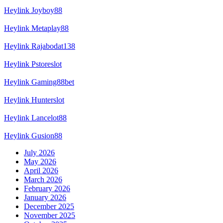
Heylink Joyboy88
Heylink Metaplay88
Heylink Rajabodat138
Heylink Pstoreslot
Heylink Gaming88bet
Heylink Hunterslot
Heylink Lancelot88
Heylink Gusion88
July 2026
May 2026
April 2026
March 2026
February 2026
January 2026
December 2025
November 2025