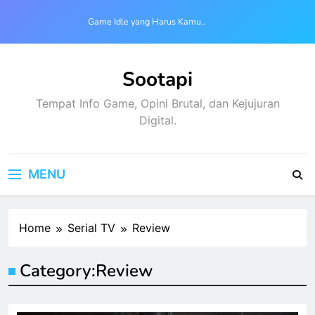
Skip
Game Idle yang Harus Kamu
to
Mainkan Sendiri, Cocok untuk
content
Gamer Santai Maupun Hardcore
Sootapi
Tempat Info Game, Opini Brutal, dan Kejujuran
Digital.
MENU
Home
Serial TV
Review
Category:
Review