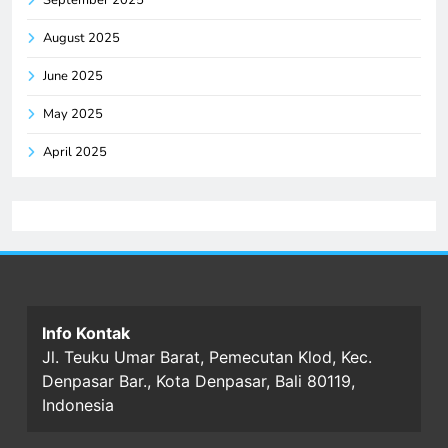
September 2025
August 2025
June 2025
May 2025
April 2025
Info Kontak
Jl. Teuku Umar Barat, Pemecutan Klod, Kec.
Denpasar Bar., Kota Denpasar, Bali 80119,
Indonesia