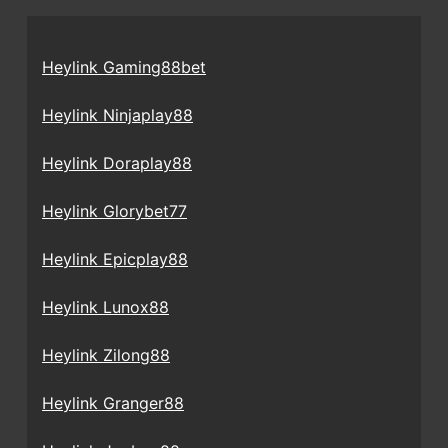
Heylink Gaming88bet
Heylink Ninjaplay88
Heylink Doraplay88
Heylink Glorybet77
Heylink Epicplay88
Heylink Lunox88
Heylink Zilong88
Heylink Granger88