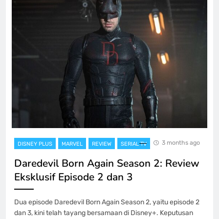
3 months ago
DISNEY PLUS
MARVEL
REVIEW
SERIAL TV
Daredevil Born Again Season 2: Review
Eksklusif Episode 2 dan 3
Dua episode Daredevil Born Again Season 2, yaitu episode 2
dan 3, kini telah tayang bersamaan di Disney+. Keputusan