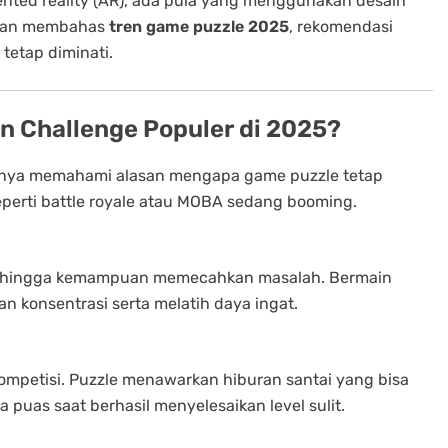
d reality (AR), ada pula yang menggunakan desain
 akan membahas
tren game puzzle 2025
, rekomendasi
 tetap diminati.
n Challenge Populer di 2025?
iknya memahami alasan mengapa game puzzle tetap
eperti battle royale atau MOBA sedang booming.
ri, hingga kemampuan memecahkan masalah. Bermain
n konsentrasi serta melatih daya ingat.
mpetisi. Puzzle menawarkan hiburan santai yang bisa
puas saat berhasil menyelesaikan level sulit.