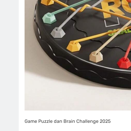
Game Puzzle dan Brain Challenge 2025