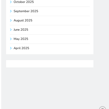
October 2025
September 2025
August 2025
June 2025
May 2025
April 2025