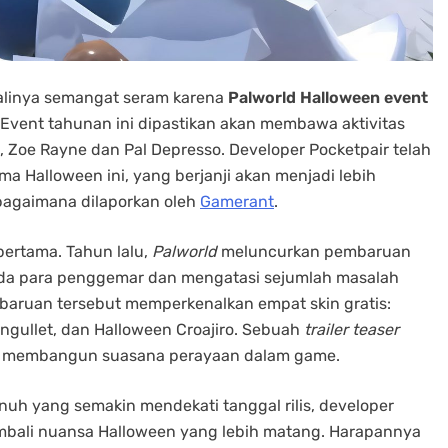
linya semangat seram karena
Palworld Halloween event
 Event tahunan ini dipastikan akan membawa aktivitas
, Zoe Rayne dan Pal Depresso. Developer Pocketpair telah
Halloween ini, yang berjanji akan menjadi lebih
agaimana dilaporkan oleh
Gamerant
.
pertama. Tahun lalu,
Palworld
meluncurkan pembaruan
ada para penggemar dan mengatasi sejumlah masalah
baruan tersebut memperkenalkan empat skin gratis:
engullet, dan Halloween Croajiro. Sebuah
trailer teaser
 dan membangun suasana perayaan dalam game.
nuh yang semakin mendekati tanggal rilis, developer
mbali nuansa Halloween yang lebih matang. Harapannya