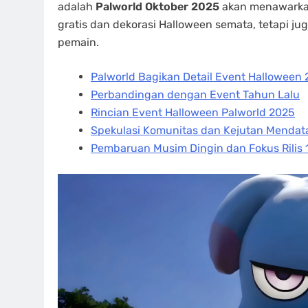
adalah
Palworld Oktober 2025
akan menawarkan
gratis dan dekorasi Halloween semata, tetapi j
pemain.
Palworld Bagikan Detail Event Halloween
Perbandingan dengan Event Tahun Lalu
Rincian Event Halloween Palworld 2025
Spekulasi Komunitas dan Kejutan Menda
Pembaruan Musim Dingin dan Fokus Rilis 