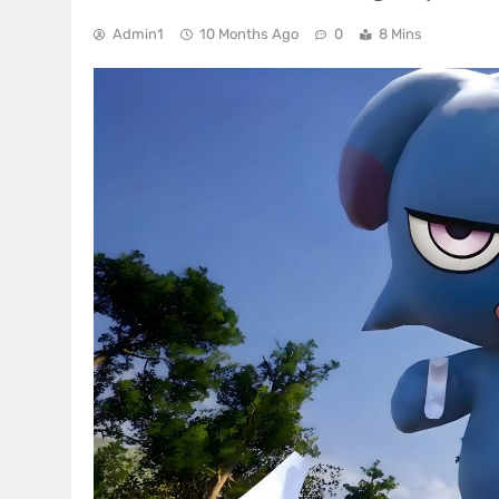
Admin1
10 Months Ago
0
8 Mins