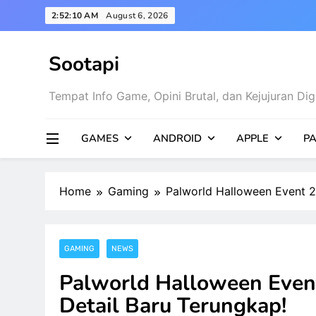
Skip
2:52:12 AM
August 6, 2026
to
content
Sootapi
Tempat Info Game, Opini Brutal, dan Kejujuran Digi
GAMES
ANDROID
APPLE
PA
Home
Gaming
Palworld Halloween Event 
GAMING
NEWS
Palworld Halloween Eve
Detail Baru Terungkap!