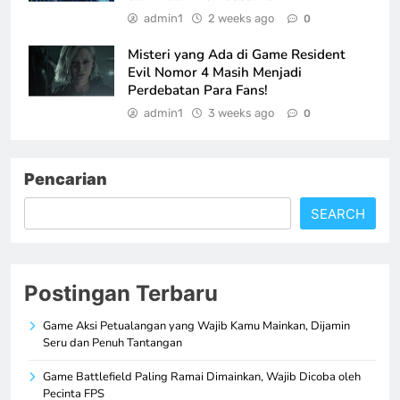
admin1
2 weeks ago
0
Misteri yang Ada di Game Resident
Evil Nomor 4 Masih Menjadi
Perdebatan Para Fans!
admin1
3 weeks ago
0
Pencarian
SEARCH
Postingan Terbaru
Game Aksi Petualangan yang Wajib Kamu Mainkan, Dijamin
Seru dan Penuh Tantangan
Game Battlefield Paling Ramai Dimainkan, Wajib Dicoba oleh
Pecinta FPS