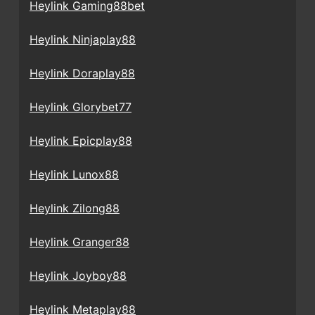
Heylink Gaming88bet
Heylink Ninjaplay88
Heylink Doraplay88
Heylink Glorybet77
Heylink Epicplay88
Heylink Lunox88
Heylink Zilong88
Heylink Granger88
Heylink Joyboy88
Heylink Metaplay88