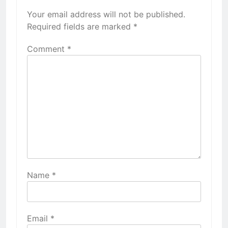
Your email address will not be published.
Required fields are marked
*
Comment
*
Name
*
Email
*