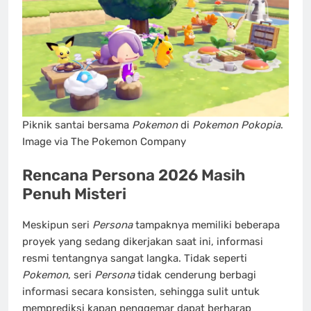
Piknik santai bersama
Pokemon
di
Pokemon Pokopia
.
Image via The Pokemon Company
Rencana Persona 2026 Masih
Penuh Misteri
Meskipun seri
Persona
tampaknya memiliki beberapa
proyek yang sedang dikerjakan saat ini, informasi
resmi tentangnya sangat langka. Tidak seperti
Pokemon
, seri
Persona
tidak cenderung berbagi
informasi secara konsisten, sehingga sulit untuk
memprediksi kapan penggemar dapat berharap