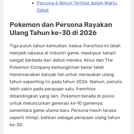
Persona 6 Belum Terlihat dalam Waktu
Dekat
Pokemon dan Persona Rayakan
Ulang Tahun ke-30 di 2026
Tiga puluh tahun kemudian, kedua
franchise
ini telah
menjadi raksasa di industri game, meskipun tampil
sangat berbeda dari debut mereka. Atlus dan The
Pokemon Company kemungkinan besar telah
merencanakan banyak hal untuk merayakan ulang
tahun sepenting ini pada tahun 2026. Namun, penulis
lebih yakin pada perayaan satu
franchise
dibandingkan yang lain.
Pokemon
berada di posisi
untuk meluncurkan generasi ke-10 gamenya,
sementara game utama baru
Persona
masih terasa
seperti mimpi, bahkan sebagai perayaan ulang tahun
ke-30.