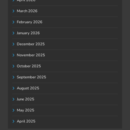
March 2026
February 2026
January 2026
December 2025
November 2025
October 2025
September 2025
August 2025
June 2025
May 2025
April 2025