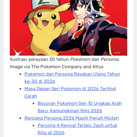
Ilustrasi perayaan 30 tahun
Pokemon
dan
Persona
.
Image via The Pokemon Company and Atlus
Pokemon dan Persona Rayakan Ulang Tahun
ke-30 di 2026
Masa Depan Seri Pokemon di 2026 Terlihat
Cerah
Bocoran Pokemon Gen 10 Ungkap Arah
Baru, Kemungkinan Rilis 2026
Rencana Persona 2026 Masih Penuh Misteri
Persona 4 Revival Terlalu Jauh untuk
Rilis di 2026