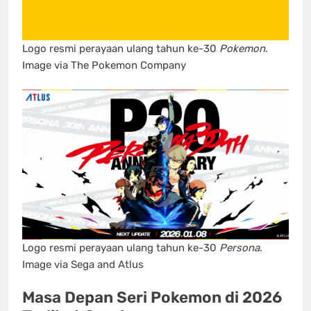
Logo resmi perayaan ulang tahun ke-30
Pokemon
.
Image via The Pokemon Company
Logo resmi perayaan ulang tahun ke-30
Persona
.
Image via Sega and Atlus
Masa Depan Seri Pokemon di 2026