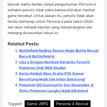
banyak waktu berlalu tanpa pengumuman
Persona 6
,
semakin penulis tidak yakin bahwa kita akan melihat
game tersebut. Untuk alasan itu, penulis tidak akan
terlalu berharap untuk
Persona 6
pada tahun 2026,
dan akan menjadi kejutan yang menyenangkan jika
memang diumumkan tahun ini.
Related Posts:
Battlefield RedSec Resmi: Mode
Battle Royale
Baru di Battlefield 6!
Like a Dragon Menikah Karakter Favorit:
Pameran Unik RGG Studio!
Kartu Hadiah Xbox Gratis $10: Gamer
Beruntung Wajib Cek Inbox Sekarang!
Pokemon GO Community Day Desember: 6
Shiny Pokémon Langka Wajib Dikoleksi!
Tagged:
Game JRPG
Persona 4 Revival