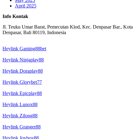
May 2025
April 2025
Info Kontak
Jl. Teuku Umar Barat, Pemecutan Klod, Kec. Denpasar Bar., Kota
Denpasar, Bali 80119, Indonesia
Heylink Gaming88bet
Heylink Ninjaplay88
Heylink Doraplay88
Heylink Glorybet77
Heylink Epicplay88
Heylink Lunox88
Heylink Zilong88
Heylink Granger88
Heylink Joyboy88