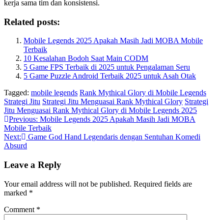
kerja sama tim dan konsistensi.
Related posts:
Mobile Legends 2025 Apakah Masih Jadi MOBA Mobile
Terbaik
10 Kesalahan Bodoh Saat Main CODM
5 Game FPS Terbaik di 2025 untuk Pengalaman Seru
5 Game Puzzle Android Terbaik 2025 untuk Asah Otak
Tagged:
mobile legends
Rank Mythical Glory di Mobile Legends
Strategi Jitu
Strategi Jitu Menguasai Rank Mythical Glory
Strategi
Jitu Menguasai Rank Mythical Glory di Mobile Legends 2025
Post
Previous:
Mobile Legends 2025 Apakah Masih Jadi MOBA
Mobile Terbaik
navigation
Next:
Game God Hand Legendaris dengan Sentuhan Komedi
Absurd
Leave a Reply
Your email address will not be published.
Required fields are
marked
*
Comment
*