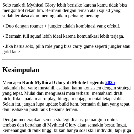
Solo rank di Mythical Glory lebih berisiko karena kamu tidak bisa
mengontrol rekan tim. Bermain dengan teman atau squad yang
sudah terbiasa akan meningkatkan peluang menang.
• Duo dengan roamer + jungler adalah kombinasi yang efektif.
• Bermain full squad lebih ideal karena komunikasi lebih terjaga.
• Jika harus solo, pilih role yang bisa carry game seperti jungler atau
gold lane.
Kesimpulan
Mencapai
Rank Mythical Glory di Mobile Legends
2025
bukanlah hal yang mustahil, asalkan kamu konsisten dengan strategi
yang tepat. Mulai dari menguasai meta terbaru, memahami draft
pick, fokus pada macro play, hingga menjaga mental tetap stabil.
Selain itu, jangan lupa update build item, bermain di jam yang tepat,
dan usahakan push rank bersama teman.
Dengan menerapkan semua strategi di atas, peluangmu untuk
tembus dan bertahan di Mythical Glory akan semakin besar. Ingat,
kemenangan di rank tinggi bukan hanya soal skill individu, tapi juga