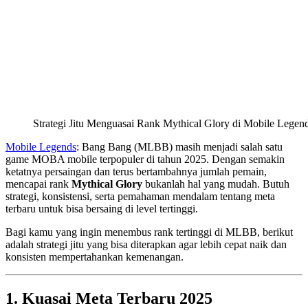
Strategi Jitu Menguasai Rank Mythical Glory di Mobile Legen
Mobile Legends
: Bang Bang (MLBB) masih menjadi salah satu
game MOBA mobile terpopuler di tahun 2025. Dengan semakin
ketatnya persaingan dan terus bertambahnya jumlah pemain,
mencapai rank
Mythical Glory
bukanlah hal yang mudah. Butuh
strategi, konsistensi, serta pemahaman mendalam tentang meta
terbaru untuk bisa bersaing di level tertinggi.
Bagi kamu yang ingin menembus rank tertinggi di MLBB, berikut
adalah strategi jitu yang bisa diterapkan agar lebih cepat naik dan
konsisten mempertahankan kemenangan.
1. Kuasai Meta Terbaru 2025