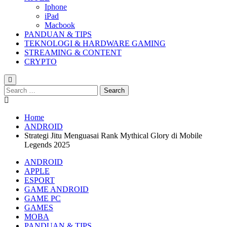
Iphone
iPad
Macbook
PANDUAN & TIPS
TEKNOLOGI & HARDWARE GAMING
STREAMING & CONTENT
CRYPTO
Search
for:
Home
ANDROID
Strategi Jitu Menguasai Rank Mythical Glory di Mobile
Legends 2025
ANDROID
APPLE
ESPORT
GAME ANDROID
GAME PC
GAMES
MOBA
PANDUAN & TIPS