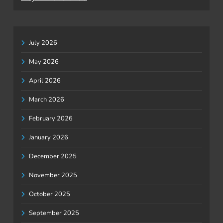
July 2026
May 2026
April 2026
March 2026
February 2026
January 2026
December 2025
November 2025
October 2025
September 2025