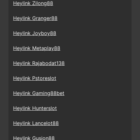
Heylink Zilong88
Heylink Granger88
Heylink Joyboy88
Heylink Metaplay88
Heylink Rajabodat138
Heylink Pstoreslot
Heylink Gaming88bet
Heylink Hunterslot
Heylink Lancelot88
Heylink Gusion88