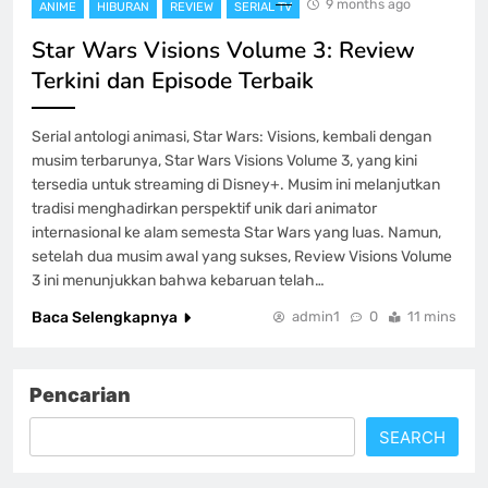
9 months ago
ANIME
HIBURAN
REVIEW
SERIAL TV
Star Wars Visions Volume 3: Review
Terkini dan Episode Terbaik
Serial antologi animasi, Star Wars: Visions, kembali dengan
musim terbarunya, Star Wars Visions Volume 3, yang kini
tersedia untuk streaming di Disney+. Musim ini melanjutkan
tradisi menghadirkan perspektif unik dari animator
internasional ke alam semesta Star Wars yang luas. Namun,
setelah dua musim awal yang sukses, Review Visions Volume
3 ini menunjukkan bahwa kebaruan telah…
Baca Selengkapnya
admin1
0
11 mins
Pencarian
SEARCH