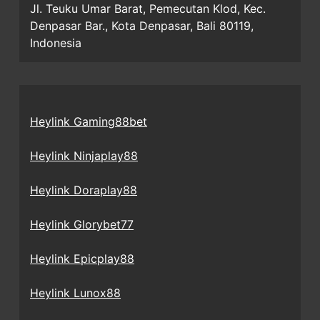
Jl. Teuku Umar Barat, Pemecutan Klod, Kec.
Denpasar Bar., Kota Denpasar, Bali 80119,
Indonesia
Heylink Gaming88bet
Heylink Ninjaplay88
Heylink Doraplay88
Heylink Glorybet77
Heylink Epicplay88
Heylink Lunox88