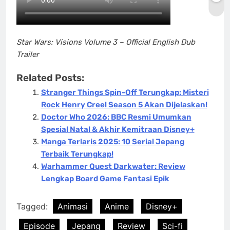
Star Wars: Visions Volume 3 – Official English Dub
Trailer
Related Posts:
Stranger Things Spin-Off Terungkap: Misteri
Rock Henry Creel Season 5 Akan Dijelaskan!
Doctor Who 2026: BBC Resmi Umumkan
Spesial Natal & Akhir Kemitraan Disney+
Manga Terlaris 2025: 10 Serial Jepang
Terbaik Terungkap!
Warhammer Quest Darkwater: Review
Lengkap Board Game Fantasi Epik
Tagged:
Animasi
Anime
Disney+
Episode
Jepang
Review
Sci-fi