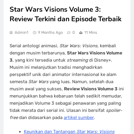
Star Wars Visions Volume 3:
Review Terkini dan Episode Terbaik
Admin1
9 Months Ago
0
11 Mins
Serial antologi animasi,
Star Wars: Visions
, kembali
dengan musim terbarunya,
Star Wars Visions Volume
3
, yang kini tersedia untuk
streaming
di Disney+.
Musim ini melanjutkan tradisi menghadirkan
perspektif unik dari animator internasional ke alam
semesta
Star Wars
yang luas. Namun, setelah dua
musim awal yang sukses,
Review Visions Volume 3
ini
menunjukkan bahwa kebaruan telah sedikit memudar,
menjadikan Volume 3 sebagai penawaran yang paling
tidak merata dari serial ini. Ulasan ini bersifat
spoiler-
free
dan didasarkan pada
artikel sumber
.
Keunikan dan Tantangan
Star Wars: Visions