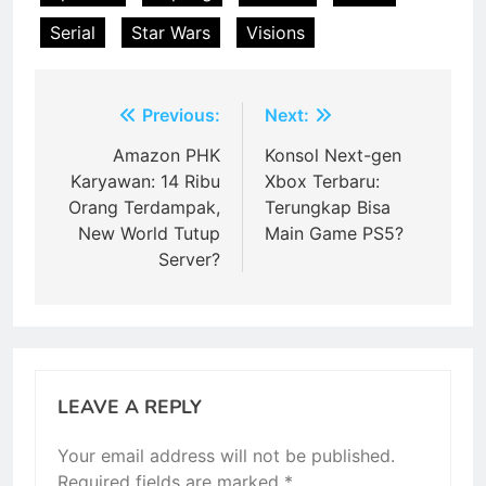
Serial
Star Wars
Visions
Post
Previous:
Next:
navigation
Amazon PHK
Konsol Next-gen
Karyawan: 14 Ribu
Xbox Terbaru:
Orang Terdampak,
Terungkap Bisa
New World Tutup
Main Game PS5?
Server?
LEAVE A REPLY
Your email address will not be published.
Required fields are marked
*