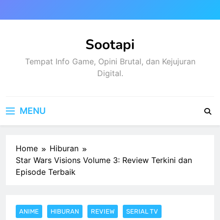
Skip
to
content
Sootapi
Tempat Info Game, Opini Brutal, dan Kejujuran
Digital.
MENU
Home
Hiburan
Star Wars Visions Volume 3: Review Terkini dan
Episode Terbaik
ANIME
HIBURAN
REVIEW
SERIAL TV