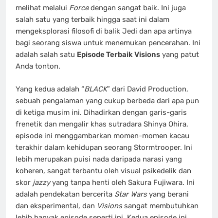
melihat melalui
Force
dengan sangat baik. Ini juga
salah satu yang terbaik hingga saat ini dalam
mengeksplorasi filosofi di balik Jedi dan apa artinya
bagi seorang siswa untuk menemukan pencerahan. Ini
adalah salah satu
Episode Terbaik Visions
yang patut
Anda tonton.
Yang kedua adalah “
BLACK
” dari David Production,
sebuah pengalaman yang cukup berbeda dari apa pun
di ketiga musim ini. Dihadirkan dengan garis-garis
frenetik dan mengalir khas sutradara Shinya Ohira,
episode ini menggambarkan momen-momen kacau
terakhir dalam kehidupan seorang Stormtrooper. Ini
lebih merupakan puisi nada daripada narasi yang
koheren, sangat terbantu oleh visual psikedelik dan
skor
jazzy
yang tanpa henti oleh Sakura Fujiwara. Ini
adalah pendekatan bercerita
Star Wars
yang berani
dan eksperimental, dan
Visions
sangat membutuhkan
lebih banyak episode seperti ini. Kedua episode ini