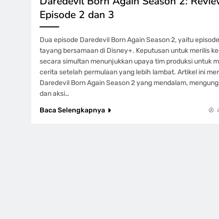
Daredevil Born Again Season 2: Revie
Episode 2 dan 3
Dua episode Daredevil Born Again Season 2, yaitu episode 2
tayang bersamaan di Disney+. Keputusan untuk merilis ke
secara simultan menunjukkan upaya tim produksi untuk 
cerita setelah permulaan yang lebih lambat. Artikel ini m
Daredevil Born Again Season 2 yang mendalam, mengungk
dan aksi…
Baca Selengkapnya