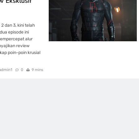
w Eksklusif
 dan 3, kini telah
dua episode ini
mempercepat alur
enyajikan review
ap poin-poin krusial
admin1
0
9 mins