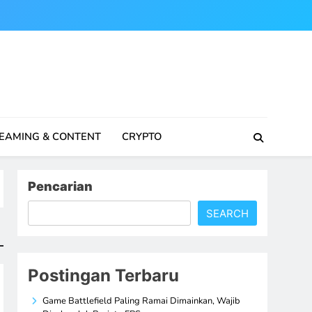
EAMING & CONTENT
CRYPTO
Pencarian
SEARCH
Postingan Terbaru
Game Battlefield Paling Ramai Dimainkan, Wajib