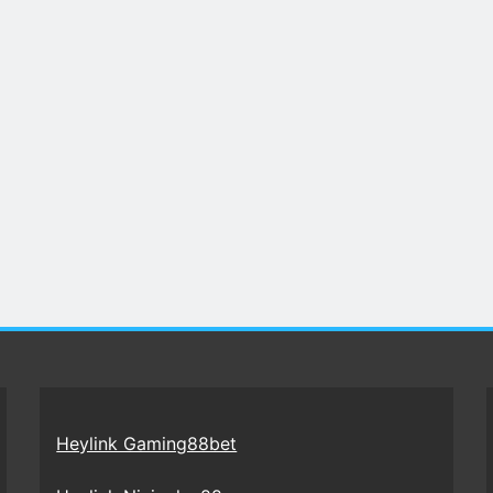
Heylink Gaming88bet