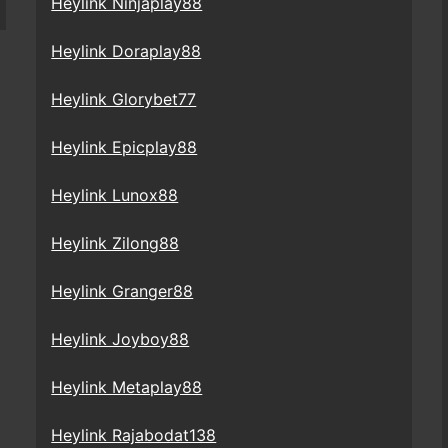
Heylink Ninjaplay88
Heylink Doraplay88
Heylink Glorybet77
Heylink Epicplay88
Heylink Lunox88
Heylink Zilong88
Heylink Granger88
Heylink Joyboy88
Heylink Metaplay88
Heylink Rajabodat138