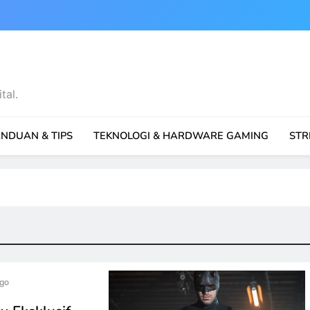
tal.
NDUAN & TIPS
TEKNOLOGI & HARDWARE GAMING
STR
go