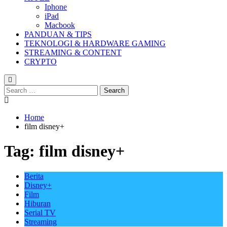
Iphone
iPad
Macbook
PANDUAN & TIPS
TEKNOLOGI & HARDWARE GAMING
STREAMING & CONTENT
CRYPTO
Search
for:
Home
film disney+
Tag:
film disney+
Berita
Disney+
Film
Hiburan
Serial TV
Streaming