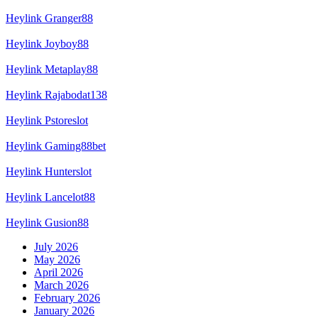
Heylink Granger88
Heylink Joyboy88
Heylink Metaplay88
Heylink Rajabodat138
Heylink Pstoreslot
Heylink Gaming88bet
Heylink Hunterslot
Heylink Lancelot88
Heylink Gusion88
July 2026
May 2026
April 2026
March 2026
February 2026
January 2026