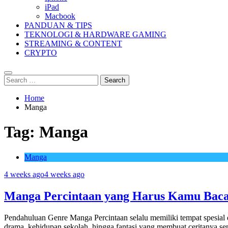
iPad
Macbook
PANDUAN & TIPS
TEKNOLOGI & HARDWARE GAMING
STREAMING & CONTENT
CRYPTO
Search
for:
Home
Manga
Tag:
Manga
Manga
4 weeks ago
4 weeks ago
Manga Percintaan yang Harus Kamu Baca
Pendahuluan Genre Manga Percintaan selalu memiliki tempat spesial
drama, kehidupan sekolah, hingga fantasi yang membuat ceritanya se