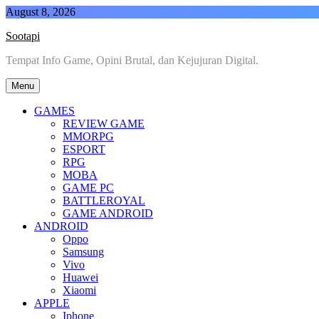
Skip
August 8, 2026
to
Sootapi
content
Tempat Info Game, Opini Brutal, dan Kejujuran Digital.
Menu
GAMES
REVIEW GAME
MMORPG
ESPORT
RPG
MOBA
GAME PC
BATTLEROYAL
GAME ANDROID
ANDROID
Oppo
Samsung
Vivo
Huawei
Xiaomi
APPLE
Iphone