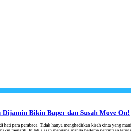
 Dijamin Bikin Baper dan Susah Move On!
 di hati para pembaca. Tidak hanya menghadirkan kisah cinta yang ma
makin menarik. Inilah alasan mengapa manga bertema percintaan terus m