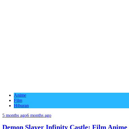
Anime
Film
Hiburan
5 months ago
6 months ago
Demon Slayer Infinity Castle: Film Anime