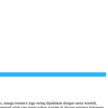
nis, manga romance juga sering dipadukan dengan unsur komedi,
enjadi salah satu genre paling populer di Jepang maupun Indonesia.