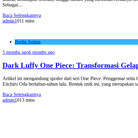
Sebagai…
Baca Selengkapnya
admin1
0
11 mins
Berita Anime
5 months ago
6 months ago
Dark Luffy One Piece: Transformasi Gel
Artikel ini mengandung spoiler dari seri One Piece. Penggemar seti
Eiichiro Oda bertahun-tahun lalu. Bentuk unik ini, yang merupakan s
Baca Selengkapnya
admin1
0
13 mins