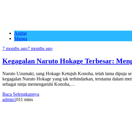
Anime
Manga
7 months ago
7 months ago
Kegagalan Naruto Hokage Terbesar: Meng
Naruto Uzumaki, sang Hokage Ketujuh Konoha, telah lama dipuja se
kegagalan Naruto Hokage yang tak terhindarkan, terutama dalam men
sebagai ninja memengaruhi Konoha,…
Baca Selengkapnya
admin1
0
11 mins