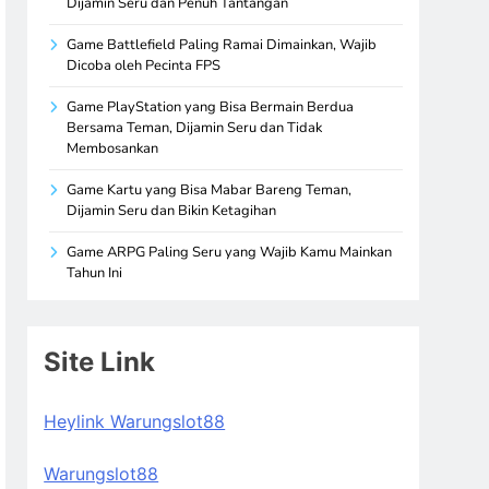
Dijamin Seru dan Penuh Tantangan
Game Battlefield Paling Ramai Dimainkan, Wajib
Dicoba oleh Pecinta FPS
Game PlayStation yang Bisa Bermain Berdua
Bersama Teman, Dijamin Seru dan Tidak
Membosankan
Game Kartu yang Bisa Mabar Bareng Teman,
Dijamin Seru dan Bikin Ketagihan
Game ARPG Paling Seru yang Wajib Kamu Mainkan
Tahun Ini
Site Link
Heylink Warungslot88
Warungslot88