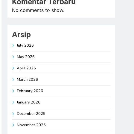
Komentar Terbaru
No comments to show.
Arsip
July 2026
May 2026
April 2026
March 2026
February 2026
January 2026
December 2025
November 2025