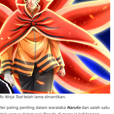
ic Ninja Tool
telah lama dinantikan.
kter paling penting dalam waralaba
Naruto
dan salah satu