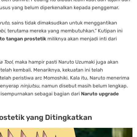
usus yang belum diperkenalkan kepada penggemar.
ruto
, sains tidak dimaksudkan untuk menggantikan
obi
, terutama mereka yang membutuhkan.” Kutipan ini
to tangan prostetik
miliknya akan menjadi inti dari
a Tool
, maka hampir pasti Naruto Uzumaki juga akan
etelah kembali. Menariknya, kekuatan ini telah
elah peristiwa arc Momoshiki. Kala itu, Naruto menerima
menyerap
ninjutsu
, namun disebut masih belum lengkap.
 disempurnakan sebagai bagian dari
Naruto upgrade
ostetik yang Ditingkatkan