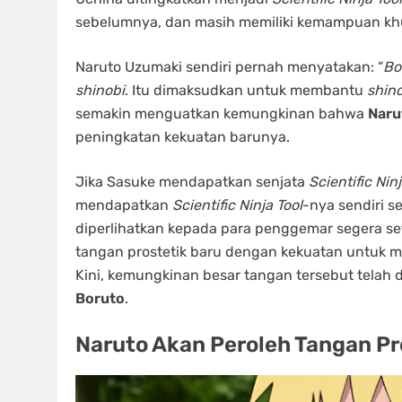
sebelumnya, dan masih memiliki kemampuan kh
Naruto Uzumaki sendiri pernah menyatakan: “
Bo
shinobi
. Itu dimaksudkan untuk membantu
shin
semakin menguatkan kemungkinan bahwa
Naru
peningkatan kekuatan barunya.
Jika Sasuke mendapatkan senjata
Scientific Ninj
mendapatkan
Scientific Ninja Tool
-nya sendiri s
diperlihatkan kepada para penggemar segera set
tangan prostetik baru dengan kekuatan untuk 
Kini, kemungkinan besar tangan tersebut telah
Boruto
.
Naruto Akan Peroleh Tangan Pr