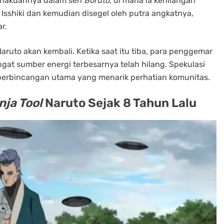
erlakuannya dalam seri
Boruto
, di mana ia kehilangan
shiki dan kemudian disegel oleh putra angkatnya,
r.
ruto akan kembali. Ketika saat itu tiba, para penggemar
gat sumber energi terbesarnya telah hilang. Spekulasi
erbincangan utama yang menarik perhatian komunitas.
nja Tool
Naruto Sejak 8 Tahun Lalu